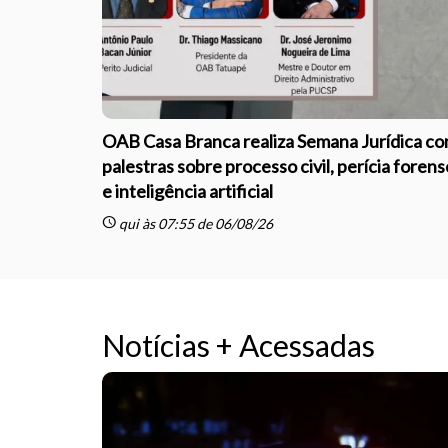
OAB Casa Branca realiza Semana Jurídica c
palestras sobre processo civil, perícia forens
e inteligência artificial
schedule
qui às 07:55 de 06/08/26
Notícias + Acessadas