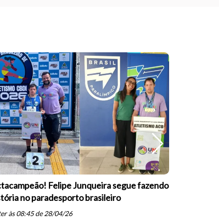
tacampeão! Felipe Junqueira segue fazendo
Equipe Pa
stória no paradesporto brasileiro
conquista 
PARESP de
er às 08:45 de 28/04/26