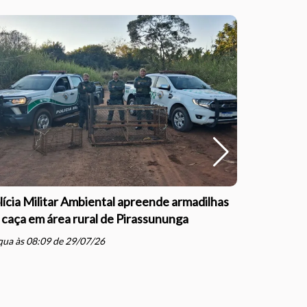
lícia Militar Ambiental apreende armadilhas
Polícia Mil
 caça em área rural de Pirassununga
com direçã
Justiça e
ua às 08:09 de 29/07/26
schedule
qua às 07: