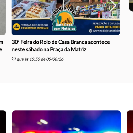
om
30ª Feira do Rolo de Casa Branca acontece
Gr
e
neste sábado na Praça da Matriz
Jh
schedule
schedule
qua às 15:50 de 05/08/26
t