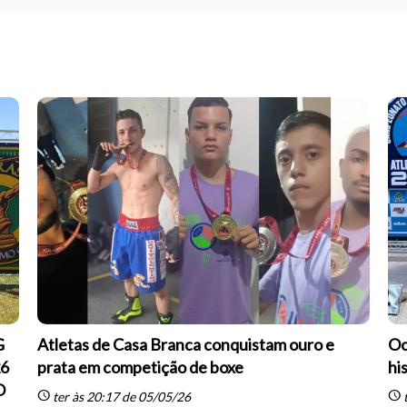
G
Atletas de Casa Branca conquistam ouro e
Oc
26
prata em competição de boxe
hi
O
schedule
schedule
ter às 20:17 de 05/05/26
t