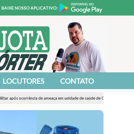
BAIXE NOSSO APLICATIVO:
LOCUTORES
CONTATO
eaça em unidade de saúde de Casa Branca
Casa Branca
Polícia Mil