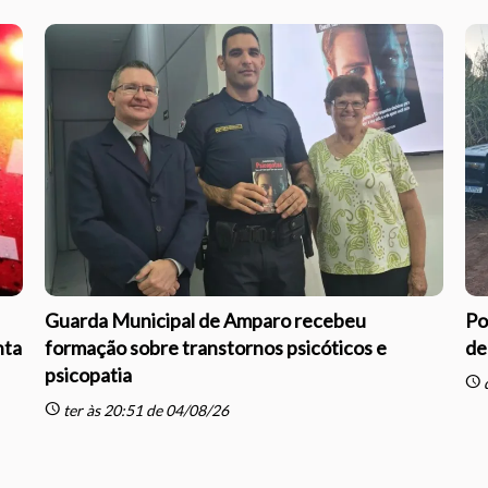
Guarda Municipal de Amparo recebeu
Po
nta
formação sobre transtornos psicóticos e
de
psicopatia
schedule
q
schedule
ter às 20:51 de 04/08/26