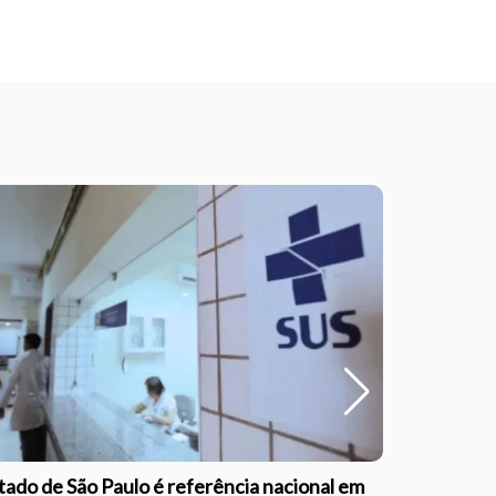
schedule
qua às 19:
tado de São Paulo é referência nacional em
Outubro Ro