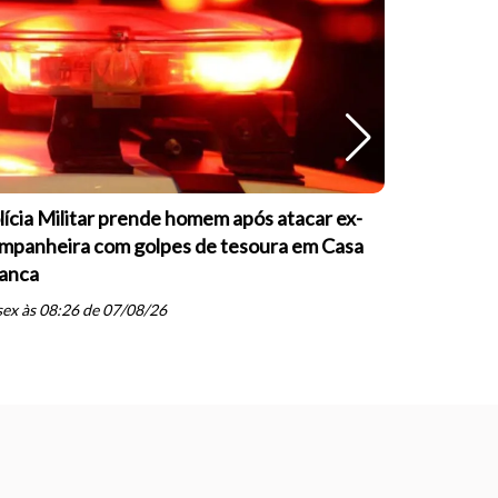
lícia Militar prende homem após atacar ex-
OAB Casa 
mpanheira com golpes de tesoura em Casa
palestras 
anca
inteligênci
schedule
ex às 08:26 de 07/08/26
qui às 07: