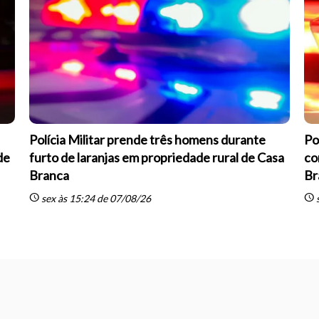
Polícia Militar prende três homens durante
Po
de
furto de laranjas em propriedade rural de Casa
co
Branca
Br
schedule
schedule
sex às 15:24 de 07/08/26
s