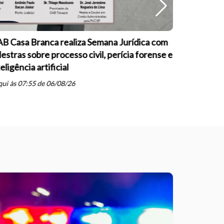
B Casa Branca realiza Semana Jurídica com
30ª Feira 
lestras sobre processo civil, perícia forense e
neste sába
eligência artificial
schedule
qua às 15:
ui às 07:55 de 06/08/26