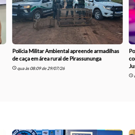
Polícia Militar Ambiental apreende armadilhas
Po
de caça em área rural de Pirassununga
co
Ju
schedule
qua às 08:09 de 29/07/26
schedule
q