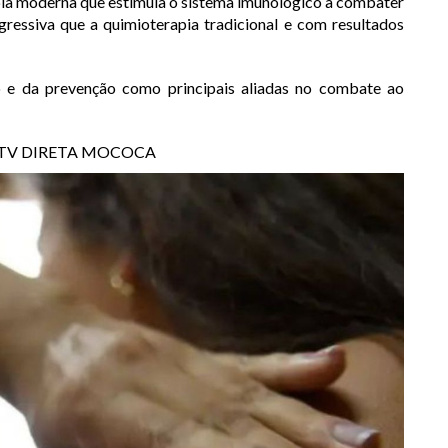
pia moderna que estimula o sistema imunológico a combater
gressiva que a quimioterapia tradicional e com resultados
ão e da prevenção como principais aliadas no combate ao
IA: TV DIRETA MOCOCA