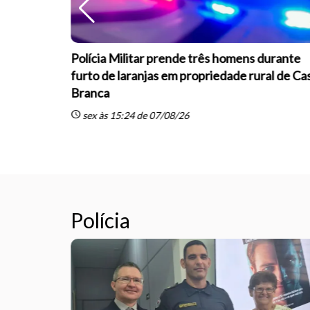
r após
Polícia Militar prende três homens durante
 saúde de
furto de laranjas em propriedade rural de Ca
Branca
schedule
sex às 15:24 de 07/08/26
Polícia