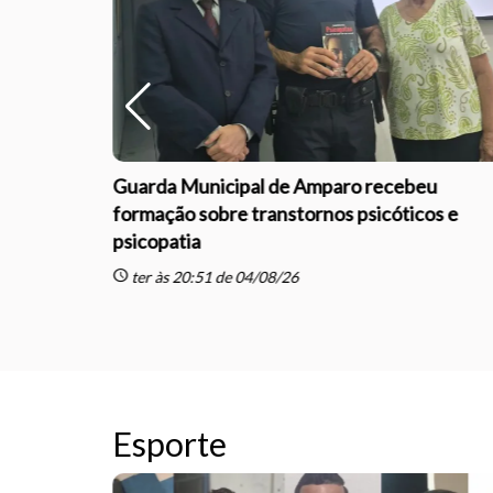
ante por
Guarda Municipal de Amparo recebeu
a em Santa
formação sobre transtornos psicóticos e
psicopatia
schedule
ter às 20:51 de 04/08/26
Esporte