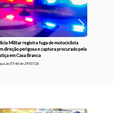
lícia Militar registra fuga de motociclista
Polícia Mi
m direção perigosa e captura procurado pela
apreende v
stiça em Casa Branca
Tambaú
schedule
ua às 07:46 de 29/07/26
seg às 19: