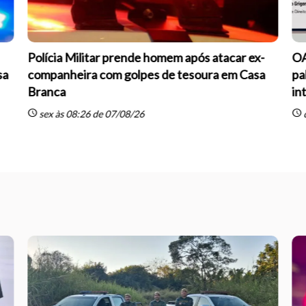
Polícia Militar prende homem após atacar ex-
OA
sa
companheira com golpes de tesoura em Casa
pa
Branca
int
schedule
schedule
sex às 08:26 de 07/08/26
q