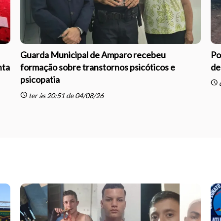
Guarda Municipal de Amparo recebeu
Po
nta
formação sobre transtornos psicóticos e
de
psicopatia
schedule
q
schedule
ter às 20:51 de 04/08/26