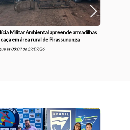
lícia Militar Ambiental apreende armadilhas
Polícia Mil
 caça em área rural de Pirassununga
com direçã
Justiça e
ua às 08:09 de 29/07/26
schedule
qua às 07: