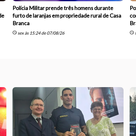
Polícia Militar prende três homens durante
Po
de
furto de laranjas em propriedade rural de Casa
co
Branca
Br
schedule
schedule
sex às 15:24 de 07/08/26
s