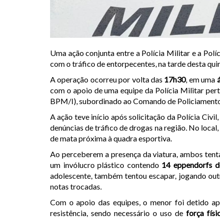
Uma ação conjunta entre a Polícia Militar e a Polí
com o tráfico de entorpecentes, na tarde desta qui
A operação ocorreu por volta das
17h30
, em uma
com o apoio de uma equipe da Polícia Militar pert
BPM/I), subordinado ao Comando de Policiamento d
A ação teve início após solicitação da Polícia Civi
denúncias de tráfico de drogas na região. No local,
de mata próxima à quadra esportiva.
Ao perceberem a presença da viatura, ambos tenta
um invólucro plástico contendo
14 eppendorfs d
adolescente, também tentou escapar, jogando ou
notas trocadas.
Com o apoio das equipes, o menor foi detido 
resistência, sendo necessário o uso de
força fís