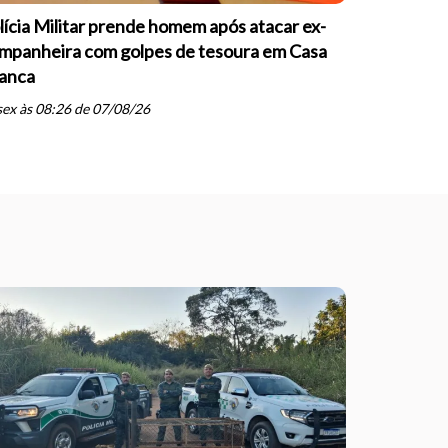
lícia Militar prende homem após atacar ex-
OAB Casa 
mpanheira com golpes de tesoura em Casa
palestras 
anca
inteligênci
schedule
ex às 08:26 de 07/08/26
qui às 07: