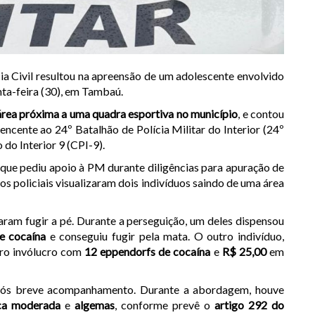
cia Civil resultou na apreensão de um adolescente envolvido
nta-feira (30), em Tambaú.
área próxima a uma quadra esportiva no município
, e contou
encente ao 24º Batalhão de Polícia Militar do Interior (24º
o Interior 9 (CPI-9).
l, que pediu apoio à PM durante diligências para apuração de
 os policiais visualizaram dois indivíduos saindo de uma área
ram fugir a pé. Durante a perseguição, um deles dispensou
e cocaína
e conseguiu fugir pela mata. O outro indivíduo,
tro invólucro com
12 eppendorfs de cocaína
e
R$ 25,00
em
após breve acompanhamento. Durante a abordagem, houve
ica moderada
e
algemas
, conforme prevê o
artigo 292 do