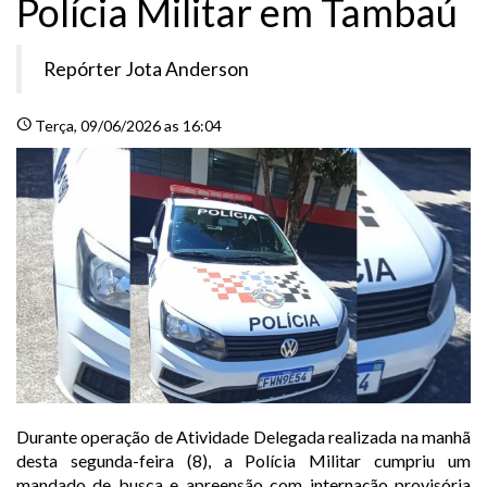
Polícia Militar em Tambaú
Repórter Jota Anderson
schedule
Terça
, 09/06/2026 as 16:04
Durante operação de Atividade Delegada realizada na manhã
desta segunda-feira (8), a Polícia Militar cumpriu um
mandado de busca e apreensão com internação provisória