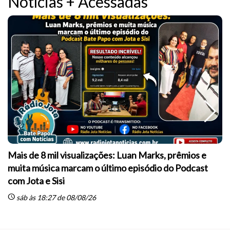
Notícias + Acessadas
Mais de 8 mil visualizações: Luan Marks, prêmios e
muita música marcam o último episódio do Podcast
sc
com Jota e Sisi
schedule
sáb às 18:27 de 08/08/26