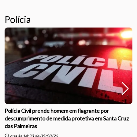
Polícia
Polícia Civil prende homem em flagrante por
descumprimento de medida protetiva em Santa Cruz
das Palmeiras
sc
schedule
qua às 14:33 de 05/08/26