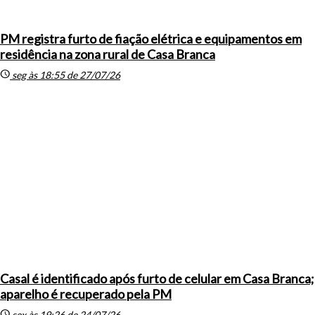
PM registra furto de fiação elétrica e equipamentos em
residência na zona rural de Casa Branca
schedule
seg às 18:55 de 27/07/26
Casal é identificado após furto de celular em Casa Branca;
aparelho é recuperado pela PM
schedule
sex às 19:26 de 24/07/26