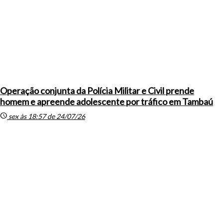
Operação conjunta da Polícia Militar e Civil prende
homem e apreende adolescente por tráfico em Tambaú
schedule
sex às 18:57 de 24/07/26