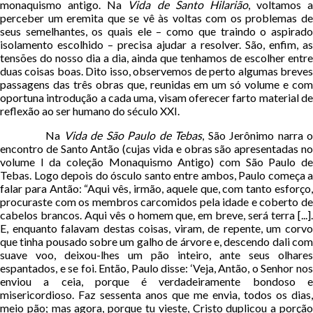
monaquismo antigo. Na
Vida de Santo Hilarião
, voltamos a
perceber um eremita que se vê às voltas com os problemas de
seus semelhantes, os quais ele – como que traindo o aspirado
isolamento escolhido – precisa ajudar a resolver. São, enfim, as
tensões do nosso dia a dia, ainda que tenhamos de escolher entre
duas coisas boas. Dito isso, observemos de perto algumas breves
passagens das três obras que, reunidas em um só volume e com
oportuna introdução a cada uma, visam oferecer farto material de
reflexão ao ser humano do século XXI.
Na
Vida de São Paulo de Tebas
, São Jerônimo narra 
encontro de Santo Antão (cujas vida e obras são apresentadas no
volume I da coleção Monaquismo Antigo) com São Paulo de
Tebas. Logo depois do ósculo santo entre ambos, Paulo começa a
falar para Antão: “Aqui vês, irmão, aquele que, com tanto esforço,
procuraste com os membros carcomidos pela idade e coberto de
cabelos brancos. Aqui vês o homem que, em breve, será terra [...].
E, enquanto falavam destas coisas, viram, de repente, um corvo
que tinha pousado sobre um galho de árvore e, descendo dali com
suave voo, deixou-lhes um pão inteiro, ante seus olhares
espantados, e se foi. Então, Paulo disse: ‘Veja, Antão, o Senhor nos
enviou a ceia, porque é verdadeiramente bondoso e
misericordioso. Faz sessenta anos que me envia, todos os dias,
meio pão; mas agora, porque tu vieste, Cristo duplicou a porção