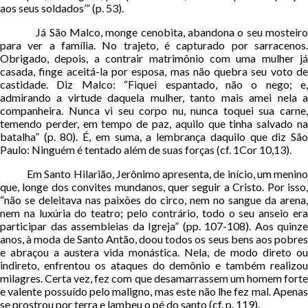
aos seus soldados’” (p. 53).
Já São Malco, monge cenobita, abandona o seu mosteiro
para ver a família. No trajeto, é capturado por sarracenos.
Obrigado, depois, a contrair matrimônio com uma mulher já
casada, finge aceitá-la por esposa, mas não quebra seu voto de
castidade. Diz Malco: “Fiquei espantado, não o nego; e,
admirando a virtude daquela mulher, tanto mais amei nela a
companheira. Nunca vi seu corpo nu, nunca toquei sua carne,
temendo perder, em tempo de paz, aquilo que tinha salvado na
batalha” (p. 80). É, em suma, a lembrança daquilo que diz São
Paulo: Ninguém é tentado além de suas forças (cf. 1Cor 10,13).
Em Santo Hilarião, Jerônimo apresenta, de início, um menino
que, longe dos convites mundanos, quer seguir a Cristo. Por isso,
“não se deleitava nas paixões do circo, nem no sangue da arena,
nem na luxúria do teatro; pelo contrário, todo o seu anseio era
participar das assembleias da Igreja” (pp. 107-108). Aos quinze
anos, à moda de Santo Antão, doou todos os seus bens aos pobres
e abraçou a austera vida monástica. Nela, de modo direto ou
indireto, enfrentou os ataques do demônio e também realizou
milagres. Certa vez, fez com que desamarrassem um homem forte
e valente possuído pelo maligno, mas este não lhe fez mal. Apenas
se prostrou por terra e lambeu o pé do santo (cf. p. 119).