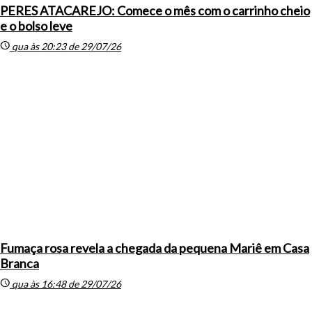
PERES ATACAREJO: Comece o mês com o carrinho cheio
e o bolso leve
schedule
qua às 20:23 de 29/07/26
Fumaça rosa revela a chegada da pequena Mariê em Casa
Branca
schedule
qua às 16:48 de 29/07/26