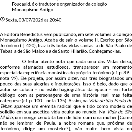
Foucauld, é o tradutor e organizador da coleção
Monaquismo Antigo
schedule
Sexta
, 03/07/2026 as 20:40
A Editora Benedictus vem publicando, em sete volumes, a coleção
Monaquismo Antigo. Acaba de sair o volume II. Escrito por São
Jerônimo († 420), traz três belas vidas santas: a de São Paulo de
Tebas, a de São Malco e a de Santo Hilarião. Conheçamo-las.
O leitor atento nota que cada uma das Vidas deixa,
conforme afamados estudiosos, transparecer um momento
especial da experiência monástica do próprio Jerônimo (cf. p. 89 –
nota 99). Ele projeta, por assim dizer, nos três biografados um
pouco das suas alegrias e inquietações. Isso é belo, dado que o
autor se coloca – no estilo hagiográfico da época – em forte
diálogo com as personagens de uma história real, mas feita
catequese (cf. p. 100 – nota 135). Assim, na
Vida de São Paulo de
Tebas
, aparece um eremita radical que é tido como modelo de
solidão em sua ascética vida oculta ao mundo. Na
Vida de Sã
Malco
, um monge cenobita tem de lidar com uma mulher [Como
não se lembrar de Paula, a nobre romana que, próxima de
Jerônimo, dirige um mosteiro?], não muito bem vista no