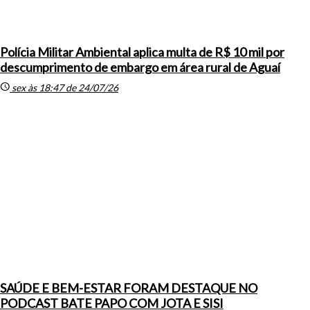
Polícia Militar Ambiental aplica multa de R$ 10 mil por
descumprimento de embargo em área rural de Aguaí
schedule
sex às 18:47 de 24/07/26
SAÚDE E BEM-ESTAR FORAM DESTAQUE NO
PODCAST BATE PAPO COM JOTA E SISI