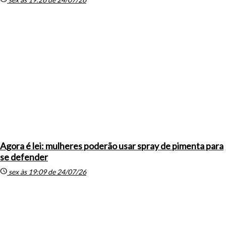
Agora é lei: mulheres poderão usar spray de pimenta para
se defender
schedule
sex às 19:09 de 24/07/26