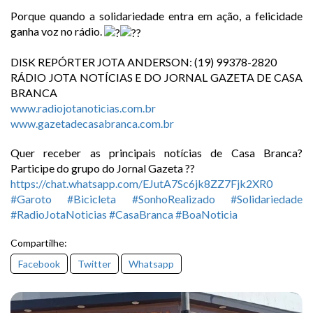
Porque quando a solidariedade entra em ação, a felicidade
ganha voz no rádio.
DISK REPÓRTER JOTA ANDERSON: (19) 99378-2820
RÁDIO JOTA NOTÍCIAS E DO JORNAL GAZETA DE CASA
BRANCA
www.radiojotanoticias.com.br
www.gazetadecasabranca.com.br
Quer receber as principais notícias de Casa Branca?
Participe do grupo do Jornal Gazeta ??
https://chat.whatsapp.com/EJutA7Sc6jk8ZZ7Fjk2XR0
#Garoto
#Bicicleta
#SonhoRealizado
#Solidariedade
#RadioJotaNoticias
#CasaBranca
#BoaNoticia
Compartilhe:
Facebook
Twitter
Whatsapp