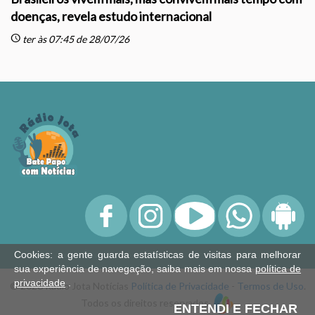
doenças, revela estudo internacional
schedule
sc
ter às 07:45 de 28/07/26
Cookies: a gente guarda estatísticas de visitas para melhorar
sua experiência de navegação, saiba mais em nossa
política de
privacidade
.
© 2026 Rádio Jota Notícias
Política de Privacidade
-
Termos de Uso
.
Todos os direitos reservados.
ENTENDI E FECHAR