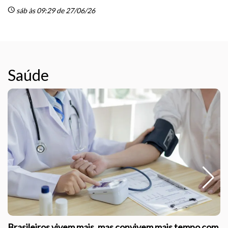
schedule
sáb às 09:29 de 27/06/26
Saúde
Brasileiros vivem mais, mas convivem mais tempo com