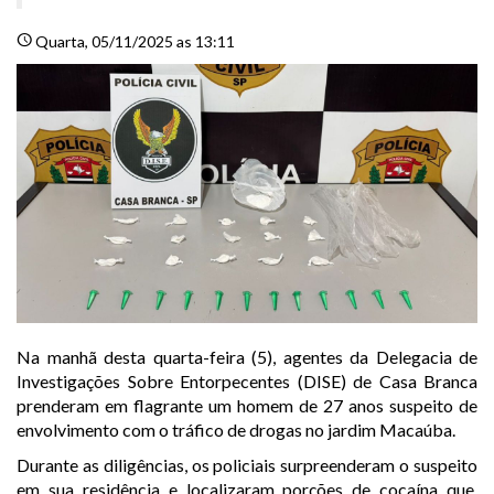
schedule
Quarta
, 05/11/2025 as 13:11
Na manhã desta quarta-feira (5), agentes da Delegacia de
Investigações Sobre Entorpecentes (DISE) de Casa Branca
prenderam em flagrante um homem de 27 anos suspeito de
envolvimento com o tráfico de drogas no jardim Macaúba.
Durante as diligências, os policiais surpreenderam o suspeito
em sua residência e localizaram porções de cocaína que,