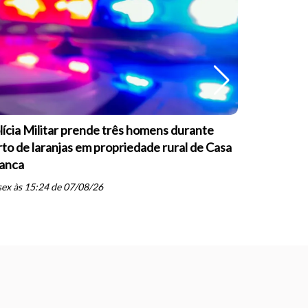
lícia Militar prende três homens durante
Polícia Mi
rto de laranjas em propriedade rural de Casa
companhei
anca
Branca
schedule
ex às 15:24 de 07/08/26
sex às 08: