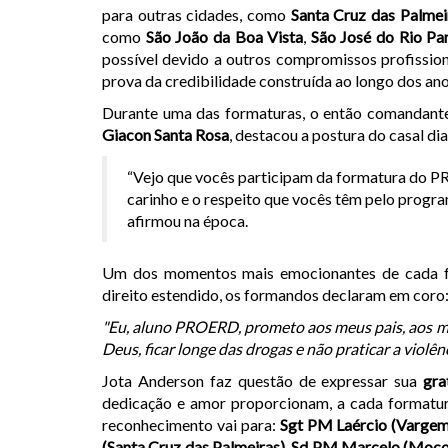
para outras cidades, como
Santa Cruz das Palmei
como
São João da Boa Vista
,
São José do Rio Pa
possível devido a outros compromissos profissi
prova da credibilidade construída ao longo dos ano
Durante uma das formaturas, o então comandant
Giacon Santa Rosa
, destacou a postura do casal d
“Vejo que vocês participam da formatura do
carinho e o respeito que vocês têm pelo progra
afirmou na época.
Um dos momentos mais emocionantes de cada fo
direito estendido, os formandos declaram em coro
"Eu, aluno PROERD, prometo aos meus pais, aos me
Deus, ficar longe das drogas e não praticar a violênc
Jota Anderson faz questão de expressar sua
gra
dedicação e amor proporcionam, a cada formatura
reconhecimento vai para:
Sgt PM Laércio (Vargem
(Santa Cruz das Palmeiras)
,
Sd PM Marcelo (Moco