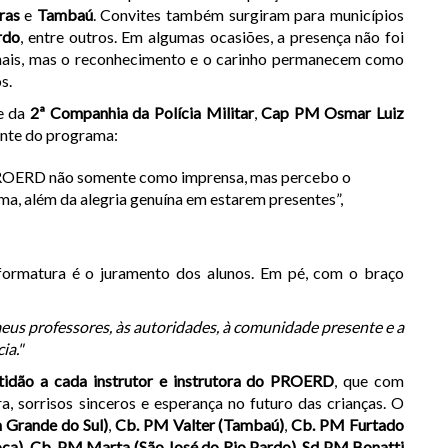
ras
e
Tambaú
. Convites também surgiram para municípios
rdo
, entre outros. Em algumas ocasiões, a presença não foi
onais, mas o reconhecimento e o carinho permanecem como
s.
e da
2ª Companhia da Polícia Militar
,
Cap PM Osmar Luiz
iante do programa:
 PROERD não somente como imprensa, mas percebo o
ma, além da alegria genuína em estarem presentes”,
rmatura é o juramento dos alunos. Em pé, com o braço
:
us professores, às autoridades, à comunidade presente e a
ia."
tidão a cada instrutor e instrutora do PROERD
, que com
, sorrisos sinceros e esperança no futuro das crianças. O
 Grande do Sul)
,
Cb. PM Valter (Tambaú)
,
Cb. PM Furtado
ca)
,
Cb. PM Marta (São José do Rio Pardo)
,
Sd PM Bonatti