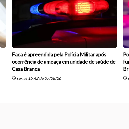
Faca é apreendida pela Polícia Militar após
Po
ocorrência de ameaça em unidade de saúde de
fu
Casa Branca
Br
schedule
schedule
sex às 15:42 de 07/08/26
s