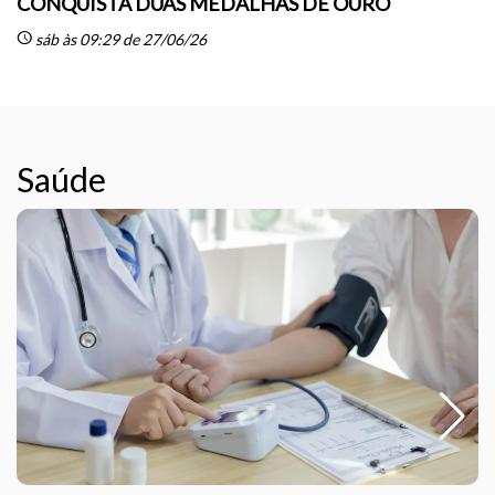
CONQUISTA DUAS MEDALHAS DE OURO
sc
schedule
sáb às 09:29 de 27/06/26
Saúde