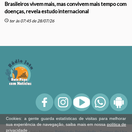
Brasileiros vivem mais, mas convivem mais tempo com
doenças, revela estudo internacional
schedule
sc
ter às 07:45 de 28/07/26
Cookies: a gente guarda estatísticas de visitas para melhorar
sua experiência de navegação, saiba mais em nossa
política de
privacidade
.
© 2026 Rádio Jota Notícias
Política de Privacidade
-
Termos de Uso
.