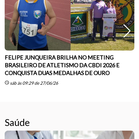
Saúde
m
Empresas deverão informar trabalhadores sobre
cânceres e vacina
schedule
seg às 09:29 de 06/04/26