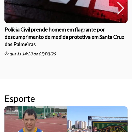
Atletas de Casa Branca conquistam ouro e prata em
competição de boxe
schedule
sc
ter às 20:17 de 05/05/26