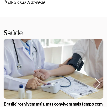
schedule
sáb às 09:29 de 27/06/26
Saúde
Brasileiros vivem mais, mas convivem mais tempo com