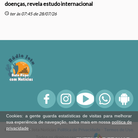
doenças, revela estudo internacional
schedule
sc
ter às 07:45 de 28/07/26
Cookies: a gente guarda estatísticas de visitas para melhorar
sua experiência de navegação, saiba mais em nossa
política de
privacidade
.
© 2026 Rádio Jota Notícias
Política de Privacidade
-
Termos de Uso
.
Todos os direitos reservados.