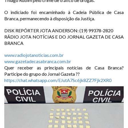
Thiago Rubim pelo crime de tráfico de drogas.
O indiciado foi encaminhado à Cadeia Pública de Casa
Branca, permanecendo à disposição da Justiça.
DISK REPÓRTER JOTA ANDERSON: (19) 99378-2820
RÁDIO JOTA NOTÍCIAS E DO JORNAL GAZETA DE CASA
BRANCA
www.radiojotanoticias.com.br
www.gazetadecasabranca.com.br
Quer receber as principais notícias de Casa Branca?
Participe do grupo do Jornal Gazeta ??
https://chat.whatsapp.com/EJutA7Sc6jk8ZZ7Fjk2XR0