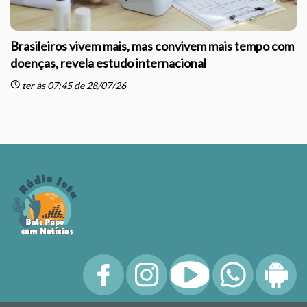
Brasileiros vivem mais, mas convivem mais tempo com
doenças, revela estudo internacional
schedule
sc
ter às 07:45 de 28/07/26