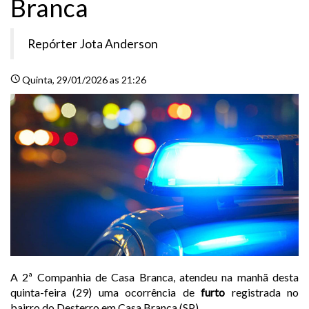
Branca
Repórter Jota Anderson
schedule
Quinta
, 29/01/2026 as 21:26
A 2ª Companhia de Casa Branca, atendeu na manhã desta
quinta-feira (29) uma ocorrência de
furto
registrada no
bairro do Desterro em Casa Branca (SP).