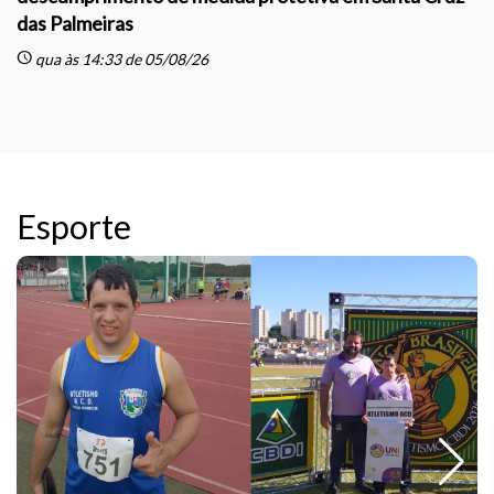
das Palmeiras
sc
schedule
qua às 14:33 de 05/08/26
Esporte