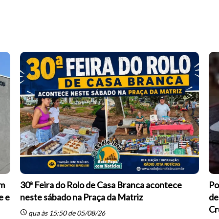
om
30ª Feira do Rolo de Casa Branca acontece
Po
e e
neste sábado na Praça da Matriz
de
Cr
schedule
qua às 15:50 de 05/08/26