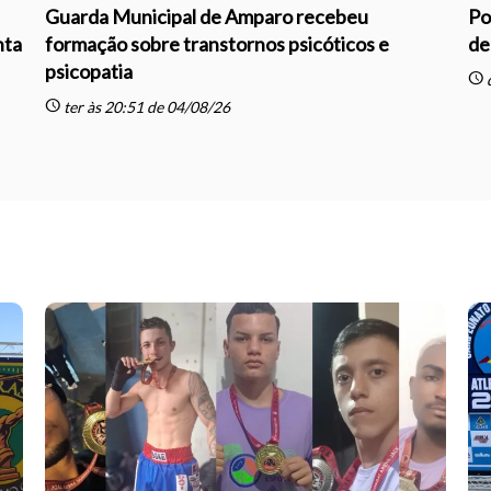
Guarda Municipal de Amparo recebeu
Po
nta
formação sobre transtornos psicóticos e
de
psicopatia
schedule
q
schedule
ter às 20:51 de 04/08/26