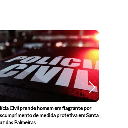
lícia Civil prende homem em flagrante por
Guarda Mu
scumprimento de medida protetiva em Santa
formação s
uz das Palmeiras
psicopatia