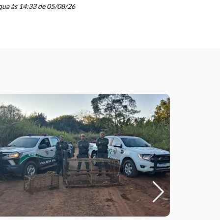
schedule
ua às 14:33 de 05/08/26
ter às 20: