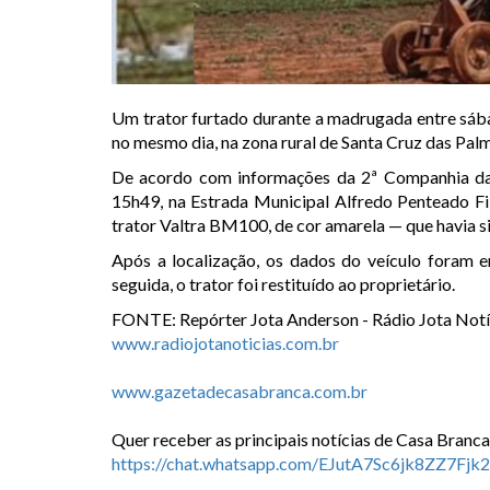
Um trator furtado durante a madrugada entre sábad
no mesmo dia, na zona rural de
Santa Cruz das Pal
De acordo com informações da 2ª Companhia da Po
15h49, na Estrada Municipal Alfredo Penteado Fi
trator Valtra BM100, de cor amarela — que havia si
Após a localização, os dados do veículo foram e
seguida, o trator foi restituído ao proprietário.
FONTE: Repórter Jota Anderson - Rádio Jota Notí
www.radiojotanoticias.com.br
www.gazetadecasabranca.com.br
Quer receber as principais notícias de Casa Branca
https://chat.whatsapp.com/EJutA7Sc6jk8ZZ7Fjk