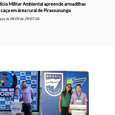
lícia Militar Ambiental apreende armadilhas
Polícia Mil
 caça em área rural de Pirassununga
com direçã
Justiça e
ua às 08:09 de 29/07/26
schedule
qua às 07: