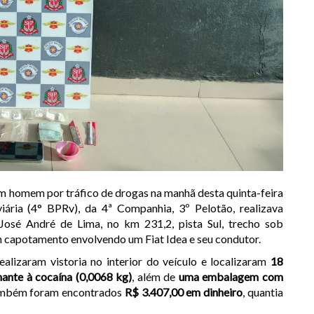
um homem por tráfico de drogas na manhã desta quinta-feira
iária (4° BPRv), da 4ª Companhia, 3º Pelotão, realizava
José André de Lima, no km 231,2, pista Sul, trecho sob
 capotamento envolvendo um Fiat Idea e seu condutor.
ealizaram vistoria no interior do veículo e localizaram
18
ante à cocaína (0,0068 kg)
, além de
uma embalagem com
ambém foram encontrados
R$ 3.407,00 em dinheiro
, quantia