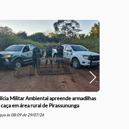
lícia Militar Ambiental apreende armadilhas
Polícia Mil
 caça em área rural de Pirassununga
com direçã
Justiça e
ua às 08:09 de 29/07/26
schedule
qua às 07: