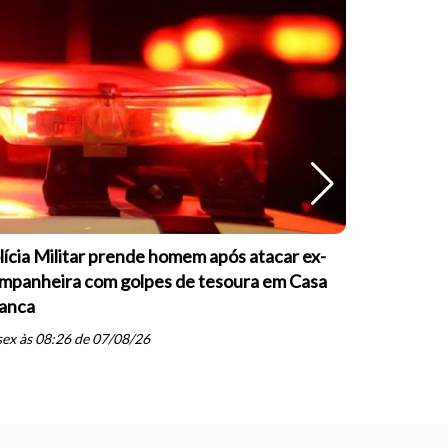
lícia Militar prende homem após atacar ex-
OAB Casa 
mpanheira com golpes de tesoura em Casa
palestras 
anca
inteligênci
schedule
ex às 08:26 de 07/08/26
qui às 07: