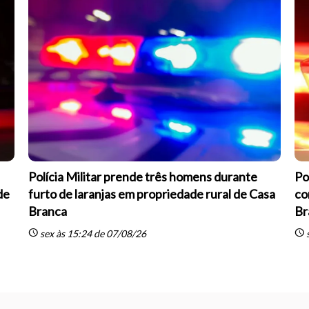
Polícia Militar prende três homens durante
Po
de
furto de laranjas em propriedade rural de Casa
co
Branca
Br
schedule
schedule
sex às 15:24 de 07/08/26
s