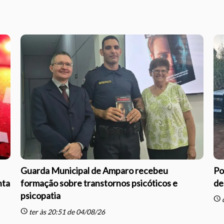
Guarda Municipal de Amparo recebeu
Po
nta
formação sobre transtornos psicóticos e
de
psicopatia
schedule
q
schedule
ter às 20:51 de 04/08/26