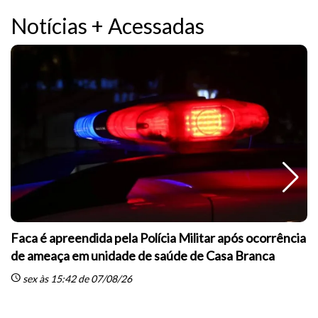
a
Polícia Militar prende três homens durante furto de
laranjas em propriedade rural de Casa Branca
schedule
sc
sex às 15:24 de 07/08/26
Polícia