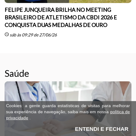
m
Empresas deverão informar trabalhadores sobre
cânceres e vacina
schedule
sc
seg às 09:29 de 06/04/26
Cookies: a gente guarda estatísticas de visitas para melhorar
sua experiência de navegação, saiba mais em nossa
política de
privacidade
.
ENTENDI E FECHAR