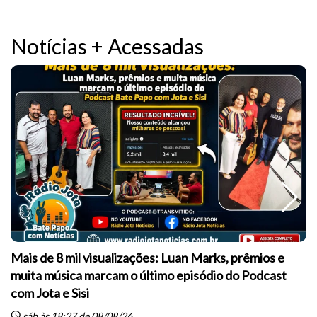
Notícias + Acessadas
Mais de 8 mil visualizações: Luan Marks, prêmios e
muita música marcam o último episódio do Podcast
sc
com Jota e Sisi
schedule
sáb às 18:27 de 08/08/26