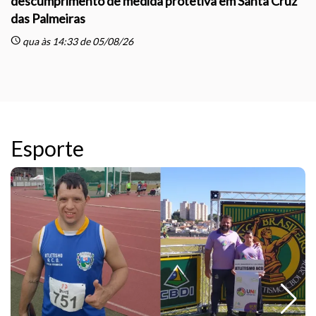
descumprimento de medida protetiva em Santa Cruz
das Palmeiras
sc
schedule
qua às 14:33 de 05/08/26
Esporte