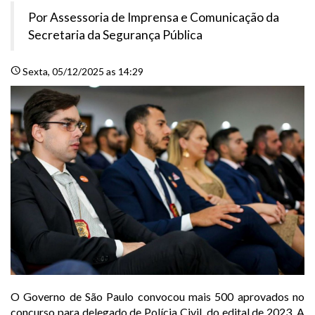
Por Assessoria de Imprensa e Comunicação da
Secretaria da Segurança Pública
schedule
Sexta
, 05/12/2025 as 14:29
O Governo de São Paulo convocou mais 500 aprovados no
concurso para delegado de Polícia Civil, do edital de 2023. A