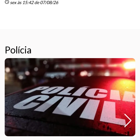
schedule
sc
sex às 15:42 de 07/08/26
Polícia