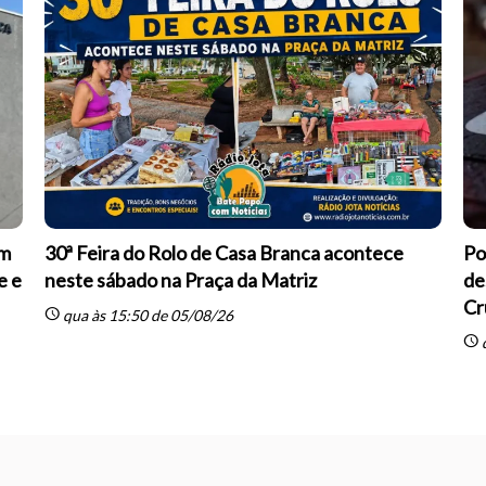
om
30ª Feira do Rolo de Casa Branca acontece
Po
e e
neste sábado na Praça da Matriz
de
Cr
schedule
qua às 15:50 de 05/08/26
schedule
q