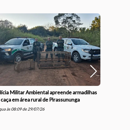
lícia Militar Ambiental apreende armadilhas
Polícia Mil
 caça em área rural de Pirassununga
com direçã
Justiça e
ua às 08:09 de 29/07/26
schedule
qua às 07: