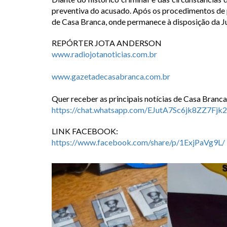
preventiva do acusado. Após os procedimentos de po
de Casa Branca, onde permanece à disposição da Ju
REPÓRTER JOTA ANDERSON
www.radiojotanoticias.com.br
www.gazetadecasabranca.com.br
Quer receber as principais notícias de Casa Branca
https://chat.whatsapp.com/EJutA7Sc6jk8ZZ7Fjk
LINK FACEBOOK:
https://www.facebook.com/share/p/1ExjPaVg9L/