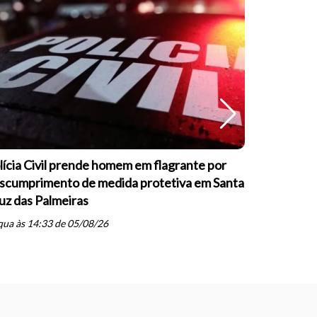
lícia Civil prende homem em flagrante por
Guarda Mu
scumprimento de medida protetiva em Santa
formação s
uz das Palmeiras
psicopatia
schedule
ua às 14:33 de 05/08/26
ter às 20: