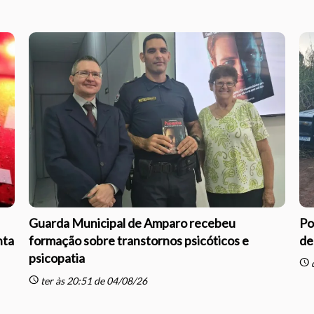
Guarda Municipal de Amparo recebeu
Po
nta
formação sobre transtornos psicóticos e
de
psicopatia
schedule
q
schedule
ter às 20:51 de 04/08/26