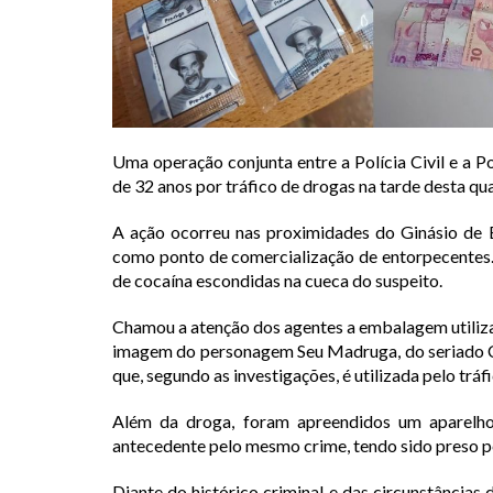
Uma operação conjunta entre a Polícia Civil e a P
de 32 anos por tráfico de drogas na tarde desta qua
A ação ocorreu nas proximidades do Ginásio de E
como ponto de comercialização de entorpecentes.
de cocaína escondidas na cueca do suspeito.
Chamou a atenção dos agentes a embalagem utiliz
imagem do personagem Seu Madruga, do seriado Ch
que, segundo as investigações, é utilizada pelo trá
Além da droga, foram apreendidos um aparelho
antecedente pelo mesmo crime, tendo sido preso p
Diante do histórico criminal e das circunstâncias 