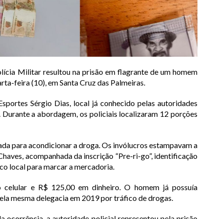
olícia Militar resultou na prisão em flagrante de um homem
rta-feira (10), em Santa Cruz das Palmeiras.
sportes Sérgio Dias, local já conhecido pelas autoridades
 Durante a abordagem, os policiais localizaram 12 porções
ada para acondicionar a droga. Os invólucros estampavam a
aves, acompanhada da inscrição “Pre-ri-go”, identificação
fico local para marcar a mercadoria.
 celular e R$ 125,00 em dinheiro. O homem já possuía
ela mesma delegacia em 2019 por tráfico de drogas.
da ocorrência, a autoridade policial representou pela prisão