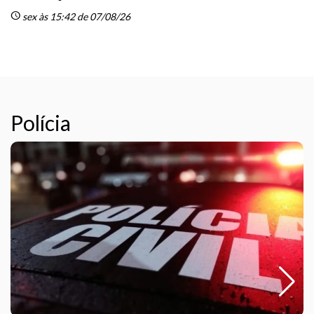
schedule
sc
sex às 15:42 de 07/08/26
Polícia