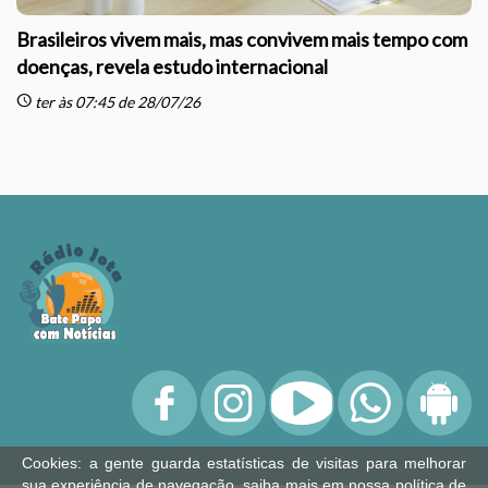
Brasileiros vivem mais, mas convivem mais tempo com
doenças, revela estudo internacional
schedule
sc
ter às 07:45 de 28/07/26
Cookies: a gente guarda estatísticas de visitas para melhorar
sua experiência de navegação, saiba mais em nossa
política de