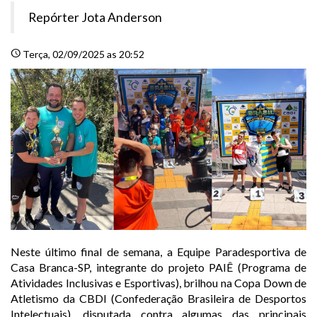
Repórter Jota Anderson
schedule
Terça
, 02/09/2025 as 20:52
Neste último final de semana, a Equipe Paradesportiva de
Casa Branca-SP, integrante do projeto PAIÊ (Programa de
Atividades Inclusivas e Esportivas), brilhou na Copa Down de
Atletismo da CBDI (Confederação Brasileira de Desportos
Intelectuais), disputada contra algumas das principais