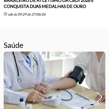
BRASILEIRO DE ATLETISMO DA CBDI 2026 E
CONQUISTA DUAS MEDALHAS DE OURO
sc
schedule
sáb às 09:29 de 27/06/26
Saúde