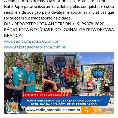
A Rádio Jota Notícias, Gazeta de Casa Branca e o Podcast
Bate Papo parabenizaram os atletas pelas conquistas e estão
sempre à disposição para divulgar e apoiar as iniciativas que
fortalecem o paradesporto na cidade.
DISK REPÓRTER JOTA ANDERSON: (19) 99378-2820
RÁDIO JOTA NOTÍCIAS E DO JORNAL GAZETA DE CASA
BRANCA
www.radiojotanoticias.com.br
www.gazetadecasabranca.com.br