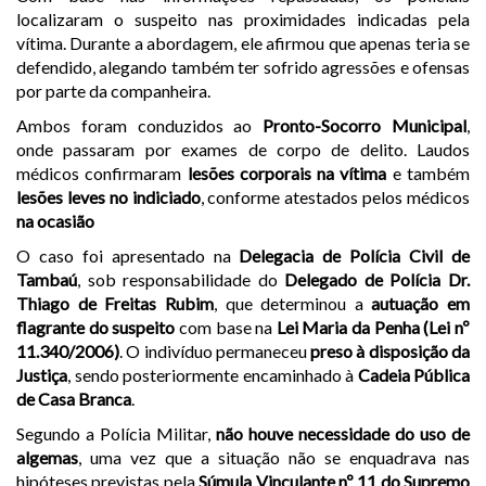
localizaram o suspeito nas proximidades indicadas pela
vítima. Durante a abordagem, ele afirmou que apenas teria se
defendido, alegando também ter sofrido agressões e ofensas
por parte da companheira.
Ambos foram conduzidos ao
Pronto-Socorro Municipal
,
onde passaram por exames de corpo de delito. Laudos
médicos confirmaram
lesões corporais na vítima
e também
lesões leves no indiciado
, conforme atestados pelos médicos
na ocasião
O caso foi apresentado na
Delegacia de Polícia Civil de
Tambaú
, sob responsabilidade do
Delegado de Polícia Dr.
Thiago de Freitas Rubim
, que determinou a
autuação em
flagrante do suspeito
com base na
Lei Maria da Penha (Lei nº
11.340/2006)
. O indivíduo permaneceu
preso à disposição da
Justiça
, sendo posteriormente encaminhado à
Cadeia Pública
de Casa Branca
.
Segundo a Polícia Militar,
não houve necessidade do uso de
algemas
, uma vez que a situação não se enquadrava nas
hipóteses previstas pela
Súmula Vinculante nº 11 do Supremo