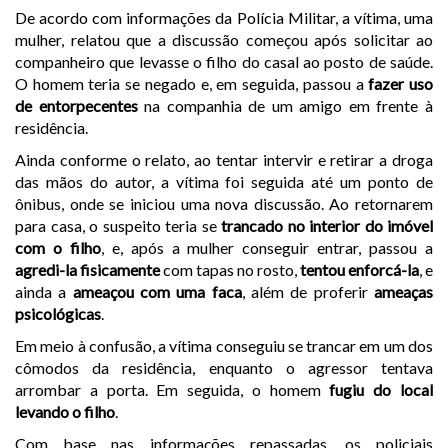
De acordo com informações da Polícia Militar, a vítima, uma
mulher, relatou que a discussão começou após solicitar ao
companheiro que levasse o filho do casal ao posto de saúde.
O homem teria se negado e, em seguida, passou a
fazer uso
de entorpecentes
na companhia de um amigo em frente à
residência.
Ainda conforme o relato, ao tentar intervir e retirar a droga
das mãos do autor, a vítima foi seguida até um ponto de
ônibus, onde se iniciou uma nova discussão. Ao retornarem
para casa, o suspeito teria se
trancado no interior do imóvel
com o filho
, e, após a mulher conseguir entrar, passou a
agredi-la fisicamente
com tapas no rosto,
tentou enforcá-la
, e
ainda a
ameaçou com uma faca
, além de proferir
ameaças
psicológicas
.
Em meio à confusão, a vítima conseguiu se trancar em um dos
cômodos da residência, enquanto o agressor tentava
arrombar a porta. Em seguida, o homem
fugiu do local
levando o filho
.
Com base nas informações repassadas, os policiais