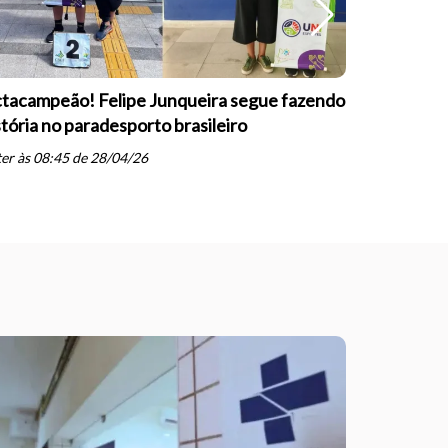
tacampeão! Felipe Junqueira segue fazendo
Equipe Pa
stória no paradesporto brasileiro
conquista 
PARESP de
er às 08:45 de 28/04/26
schedule
qua às 19: