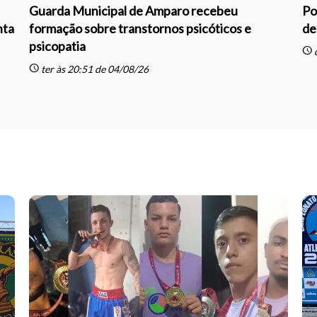
Guarda Municipal de Amparo recebeu
Po
nta
formação sobre transtornos psicóticos e
de
psicopatia
schedule
q
schedule
ter às 20:51 de 04/08/26