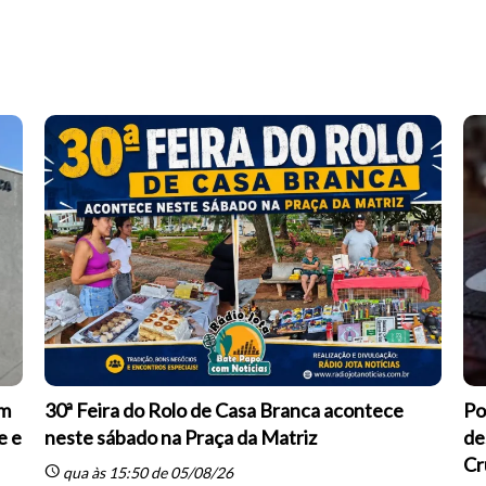
om
30ª Feira do Rolo de Casa Branca acontece
Po
e e
neste sábado na Praça da Matriz
de
Cr
schedule
qua às 15:50 de 05/08/26