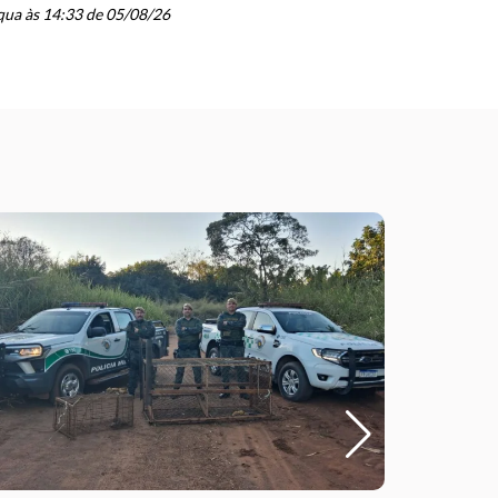
schedule
ua às 14:33 de 05/08/26
ter às 20: