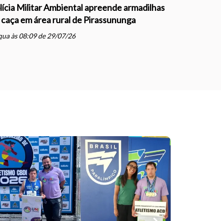
lícia Militar Ambiental apreende armadilhas
Polícia Mil
 caça em área rural de Pirassununga
com direçã
Justiça e
ua às 08:09 de 29/07/26
schedule
qua às 07: