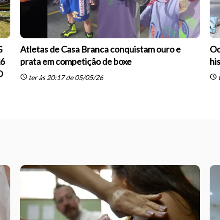
G
Atletas de Casa Branca conquistam ouro e
Oc
26
prata em competição de boxe
hi
O
schedule
schedule
ter às 20:17 de 05/05/26
t