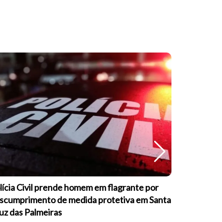
lícia Civil prende homem em flagrante por
Guarda Mu
scumprimento de medida protetiva em Santa
formação s
uz das Palmeiras
psicopatia