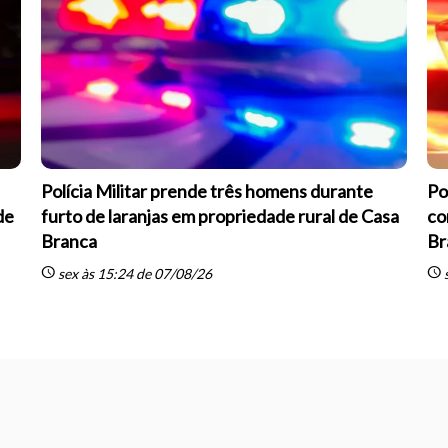
Polícia Militar prende três homens durante
Po
de
furto de laranjas em propriedade rural de Casa
co
Branca
Br
schedule
schedule
sex às 15:24 de 07/08/26
s