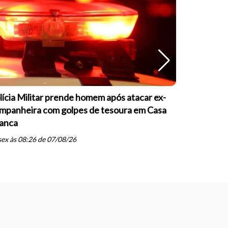
lícia Militar prende homem após atacar ex-
OAB Casa 
mpanheira com golpes de tesoura em Casa
palestras 
anca
inteligênci
schedule
ex às 08:26 de 07/08/26
qui às 07: