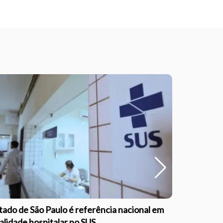
tado de São Paulo é referência nacional em
Outubro Ro
alidade hospitalar no SUS
informaçã