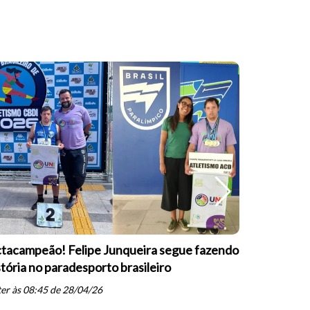
tacampeão! Felipe Junqueira segue fazendo
Equipe Pa
stória no paradesporto brasileiro
conquista 
PARESP de
er às 08:45 de 28/04/26
schedule
qua às 19: