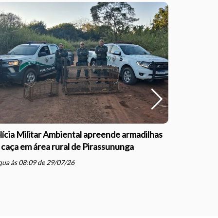
lícia Militar Ambiental apreende armadilhas
Polícia Mil
 caça em área rural de Pirassununga
com direçã
Justiça e
ua às 08:09 de 29/07/26
schedule
qua às 07: