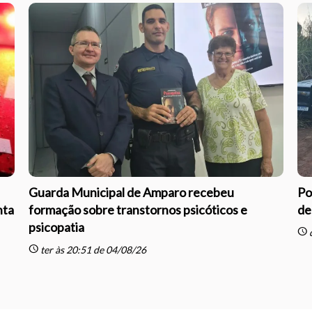
Guarda Municipal de Amparo recebeu
Po
nta
formação sobre transtornos psicóticos e
de
psicopatia
schedule
q
schedule
ter às 20:51 de 04/08/26