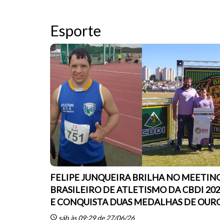
Esporte
FELIPE JUNQUEIRA BRILHA NO MEETIN
BRASILEIRO DE ATLETISMO DA CBDI 20
E CONQUISTA DUAS MEDALHAS DE OUR
schedule
sáb às 09:29 de 27/06/26