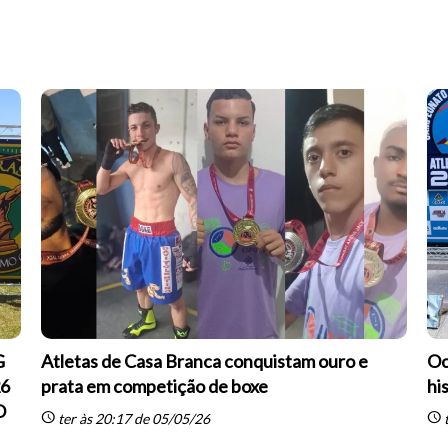
G
Atletas de Casa Branca conquistam ouro e
Oc
26
prata em competição de boxe
hi
O
schedule
schedule
ter às 20:17 de 05/05/26
t