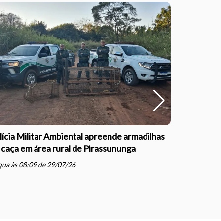
lícia Militar Ambiental apreende armadilhas
Polícia Mil
 caça em área rural de Pirassununga
com direçã
Justiça e
ua às 08:09 de 29/07/26
schedule
qua às 07: