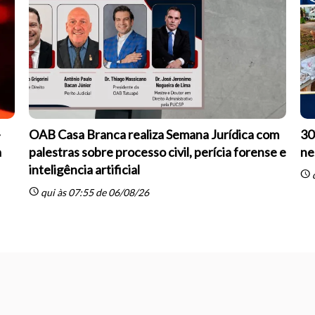
-
OAB Casa Branca realiza Semana Jurídica com
30
a
palestras sobre processo civil, perícia forense e
ne
inteligência artificial
schedule
q
schedule
qui às 07:55 de 06/08/26