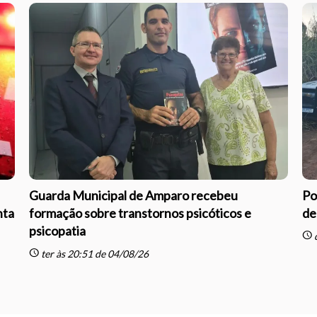
Guarda Municipal de Amparo recebeu
Po
nta
formação sobre transtornos psicóticos e
de
psicopatia
schedule
q
schedule
ter às 20:51 de 04/08/26