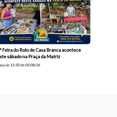
ª Feira do Rolo de Casa Branca acontece
Polícia Ci
ste sábado na Praça da Matriz
descumpri
Cruz das P
ua às 15:50 de 05/08/26
schedule
qua às 14: