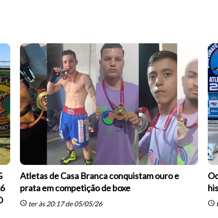
G
Atletas de Casa Branca conquistam ouro e
Oc
26
prata em competição de boxe
hi
O
schedule
schedule
ter às 20:17 de 05/05/26
t