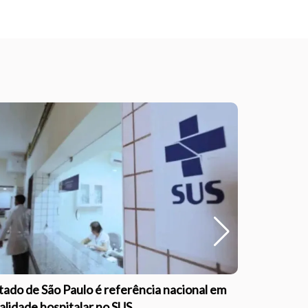
tado de São Paulo é referência nacional em
Outubro Ro
alidade hospitalar no SUS
informaçã