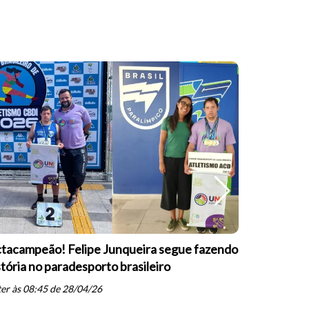
tacampeão! Felipe Junqueira segue fazendo
Equipe Pa
stória no paradesporto brasileiro
conquista 
PARESP de
er às 08:45 de 28/04/26
schedule
qua às 19: