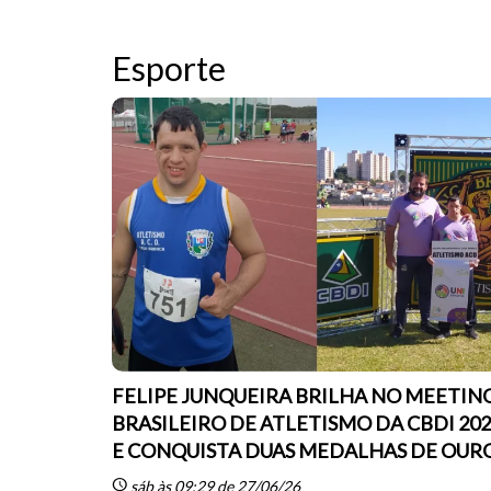
Esporte
FELIPE JUNQUEIRA BRILHA NO MEETIN
BRASILEIRO DE ATLETISMO DA CBDI 20
E CONQUISTA DUAS MEDALHAS DE OUR
schedule
sáb às 09:29 de 27/06/26