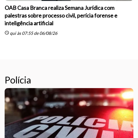
OAB Casa Branca realiza Semana Jurídica com
palestras sobre processo civil, perícia forense e
inteligência artificial
sc
schedule
qui às 07:55 de 06/08/26
Polícia