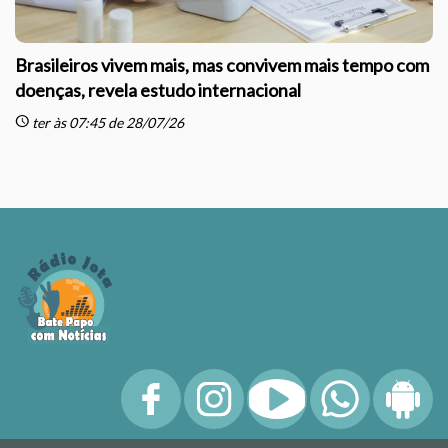
Brasileiros vivem mais, mas convivem mais tempo com
doenças, revela estudo internacional
schedule
sc
ter às 07:45 de 28/07/26