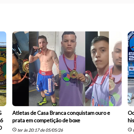
G
Atletas de Casa Branca conquistam ouro e
Oc
26
prata em competição de boxe
hi
O
schedule
schedule
ter às 20:17 de 05/05/26
t