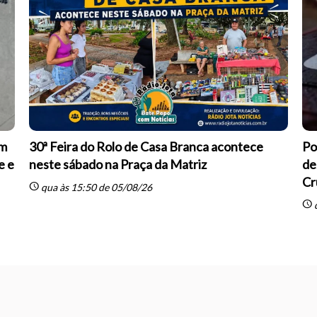
om
30ª Feira do Rolo de Casa Branca acontece
Po
e e
neste sábado na Praça da Matriz
de
Cr
schedule
qua às 15:50 de 05/08/26
schedule
q