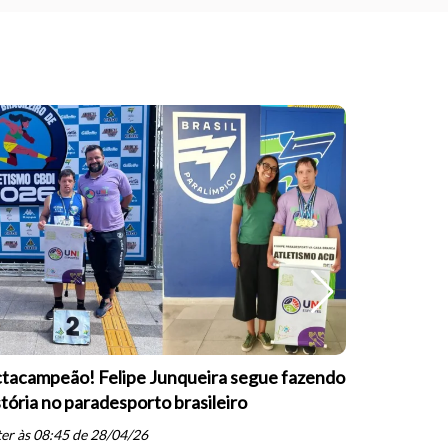
tacampeão! Felipe Junqueira segue fazendo
Equipe Pa
stória no paradesporto brasileiro
conquista 
PARESP de
er às 08:45 de 28/04/26