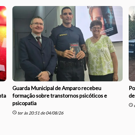
Guarda Municipal de Amparo recebeu
Po
nta
formação sobre transtornos psicóticos e
de
psicopatia
schedule
q
schedule
ter às 20:51 de 04/08/26