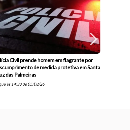
lícia Civil prende homem em flagrante por
Guarda Mu
scumprimento de medida protetiva em Santa
formação s
uz das Palmeiras
psicopatia
schedule
ua às 14:33 de 05/08/26
ter às 20: