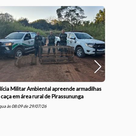
lícia Militar Ambiental apreende armadilhas
Polícia Mil
 caça em área rural de Pirassununga
com direçã
Justiça e
ua às 08:09 de 29/07/26
schedule
qua às 07: