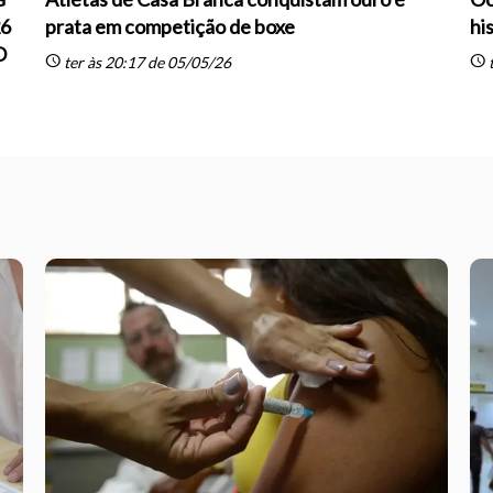
26
prata em competição de boxe
hi
O
schedule
schedule
ter às 20:17 de 05/05/26
t