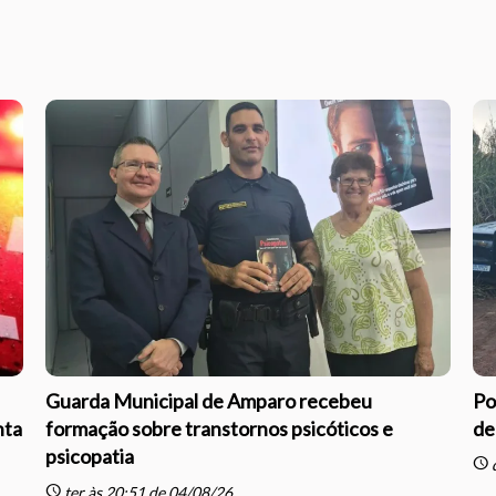
Guarda Municipal de Amparo recebeu
Po
nta
formação sobre transtornos psicóticos e
de
psicopatia
schedule
q
schedule
ter às 20:51 de 04/08/26