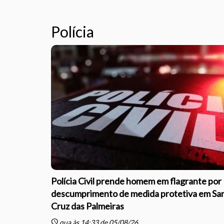
Polícia
Polícia Civil prende homem em flagrante por
descumprimento de medida protetiva em Sa
Cruz das Palmeiras
schedule
qua às 14:33 de 05/08/26