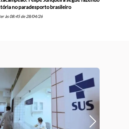
stória no paradesporto brasileiro
conquista 
PARESP de
er às 08:45 de 28/04/26
schedule
qua às 19: