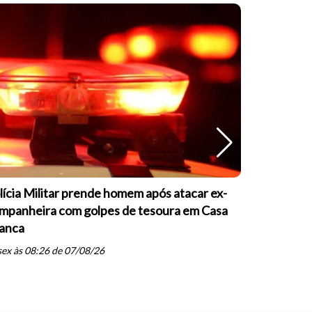
lícia Militar prende homem após atacar ex-
OAB Casa 
mpanheira com golpes de tesoura em Casa
palestras 
anca
inteligênci
schedule
ex às 08:26 de 07/08/26
qui às 07: