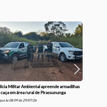
lícia Militar Ambiental apreende armadilhas
Polícia Mil
 caça em área rural de Pirassununga
com direçã
Justiça e
ua às 08:09 de 29/07/26
schedule
qua às 07: