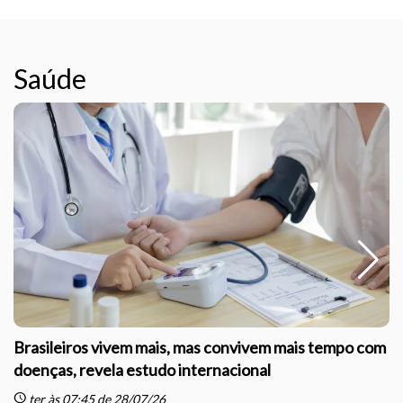
Saúde
Brasileiros vivem mais, mas convivem mais tempo com
doenças, revela estudo internacional
schedule
sc
ter às 07:45 de 28/07/26