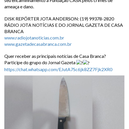
seu encaminhamento à Fundação CASA pelos crimes de
ameaça e dano.
DISK REPÓRTER JOTA ANDERSON: (19) 99378-2820
RÁDIO JOTA NOTÍCIAS E DO JORNAL GAZETA DE CASA
BRANCA
www.radiojotanoticias.com.br
www.gazetadecasabranca.com.br
Quer receber as principais notícias de Casa Branca?
Participe do grupo do Jornal Gazeta
https://chat.whatsapp.com/EJutA7Sc6jk8ZZ7Fjk2XR0