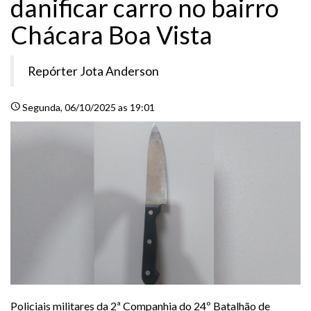
danificar carro no bairro
Chácara Boa Vista
Repórter Jota Anderson
schedule
Segunda
, 06/10/2025 as 19:01
Policiais militares da 2ª Companhia do 24º Batalhão de