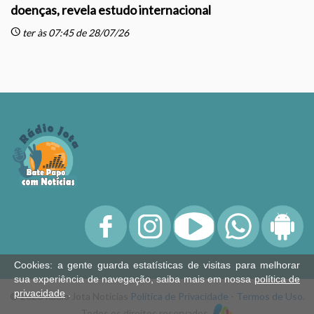
doenças, revela estudo internacional
schedule
sc
ter às 07:45 de 28/07/26
Cookies: a gente guarda estatísticas de visitas para melhorar
sua experiência de navegação, saiba mais em nossa
política de
privacidade
.
© 2026 Rádio Jota Notícias
Política de Privacidade
-
Termos de Uso
.
Todos os direitos reservados.