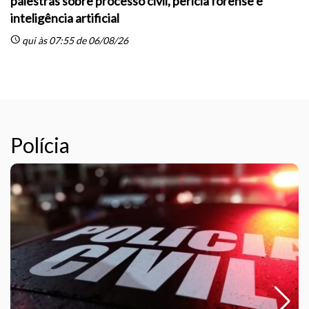
palestras sobre processo civil, perícia forense e
inteligência artificial
sc
schedule
qui às 07:55 de 06/08/26
Polícia