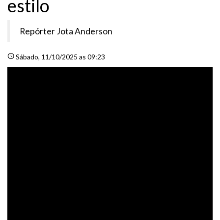
estilo
Repórter Jota Anderson
schedule
Sábado
, 11/10/2025 as 09:23