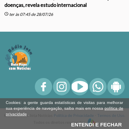
doenças, revela estudo internacional
schedule
sc
ter às 07:45 de 28/07/26
Cookies: a gente guarda estatísticas de visitas para melhorar
sua experiência de navegação, saiba mais em nossa
política de
privacidade
.
© 2026 Rádio Jota Notícias
Política de Privacidade
-
Termos de Uso
.
Todos os direitos reservados.
ENTENDI E FECHAR