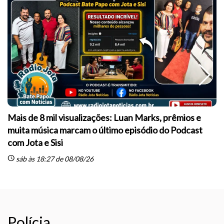
Mais de 8 mil visualizações: Luan Marks, prêmios e
muita música marcam o último episódio do Podcast
sc
com Jota e Sisi
schedule
sáb às 18:27 de 08/08/26
Polícia