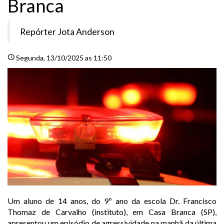
Branca
Repórter Jota Anderson
schedule
Segunda
, 13/10/2025 as 11:50
Um aluno de 14 anos, do 9º ano da escola Dr. Francisco
Thomaz de Carvalho (instituto), em Casa Branca (SP),
apresentou um episódio de agressividade na manhã da última