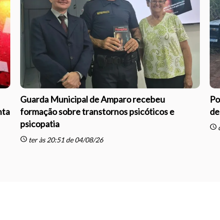
Guarda Municipal de Amparo recebeu
Po
nta
formação sobre transtornos psicóticos e
de
psicopatia
schedule
q
schedule
ter às 20:51 de 04/08/26