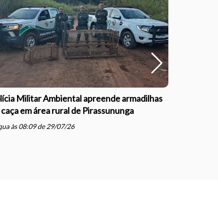
lícia Militar Ambiental apreende armadilhas
Polícia Mil
 caça em área rural de Pirassununga
com direçã
Justiça e
ua às 08:09 de 29/07/26
schedule
qua às 07: