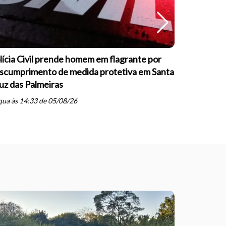
lícia Civil prende homem em flagrante por
Guarda Mu
scumprimento de medida protetiva em Santa
formação s
uz das Palmeiras
psicopatia
schedule
ua às 14:33 de 05/08/26
ter às 20: