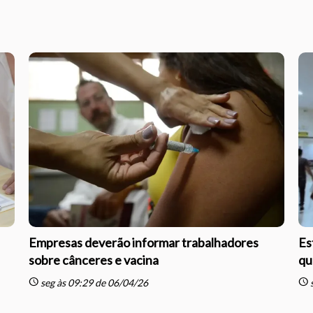
Empresas deverão informar trabalhadores
Es
sobre cânceres e vacina
qu
schedule
schedule
seg às 09:29 de 06/04/26
s