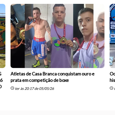
G
Atletas de Casa Branca conquistam ouro e
Oc
26
prata em competição de boxe
hi
O
schedule
schedule
ter às 20:17 de 05/05/26
t