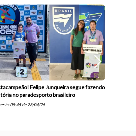
tacampeão! Felipe Junqueira segue fazendo
Equipe Pa
stória no paradesporto brasileiro
conquista 
PARESP de
er às 08:45 de 28/04/26
schedule
qua às 19: