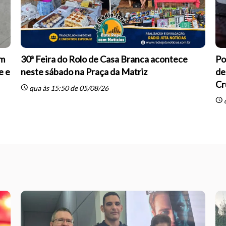
om
30ª Feira do Rolo de Casa Branca acontece
Po
e e
neste sábado na Praça da Matriz
de
Cr
schedule
qua às 15:50 de 05/08/26
schedule
q