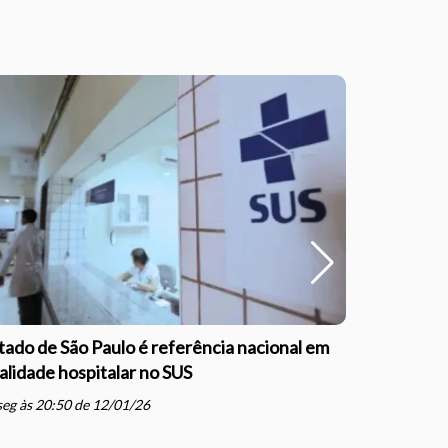
tado de São Paulo é referência nacional em
Outubro Ro
alidade hospitalar no SUS
informaçã
schedule
eg às 20:50 de 12/01/26
qua às 16: