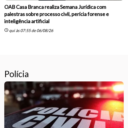
OAB Casa Branca realiza Semana Jurídica com
palestras sobre processo civil, perícia forense e
inteligência artificial
sc
schedule
qui às 07:55 de 06/08/26
Polícia