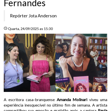
Fernandes
Repórter Jota Anderson
schedule
Quarta
, 24/09/2025 as 15:30
A escritora casa-branquense
Amanda Molinari
viveu uma
experiência inesquecível no último fim de semana. A artista
compartilhou sua emoção e gratidão após a cantora
Paula