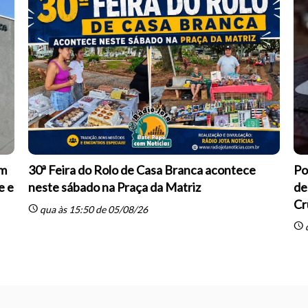
om
30ª Feira do Rolo de Casa Branca acontece
Po
e e
neste sábado na Praça da Matriz
de
Cr
schedule
qua às 15:50 de 05/08/26
schedule
q