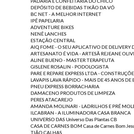
PADARIA E CONFEITARIA DO CHICO
DEPÓSITO DE BEBIDAS TIKÃO DA VÓ
BC NET - A MELHOR INTERNET
IPÊ PAPELARIA
ADVENTURE BIKES
NENÊ LANCHES
ESTAÇÃO CENTRAL
AIQ FOME - O SEU APLICATIVO DE DELIVERY
ARTESANATO É VIDA - ARTESÃ REJEANE OLIV
ALINE BUENO - MASTER TERAPEUTA
GISLENE ROSALIN - PODOLOGISTA
PARE E REPARE EXPRESS LTDA - CONSTRUÇÕ
LAVAPIS LAVA RÁPIDO - MAIS DE 45 ANOS DE
PNEU EXPRESS BORRACHARIA
DAMACENO PRODUTOS DE LIMPEZA
PERES ATACAREJO
AMANDA MOLINARI - LADRILHOS E PRÉ MO
ILCABRAN - A ILUMINADORA CASA BRANCA
UNIVERSO DAS Universo Das Plantas CB
CASA DE CARNES BOM Casa de Carnes Bom Jesu
TIÃO CALHAS