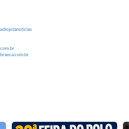
diojotanoticias
.com.br
branca.com.br