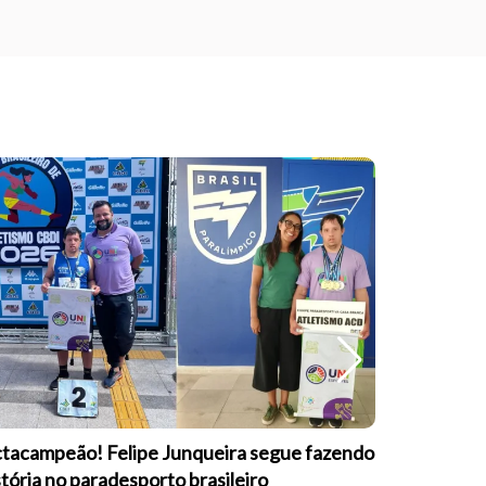
tacampeão! Felipe Junqueira segue fazendo
Equipe Pa
stória no paradesporto brasileiro
conquista 