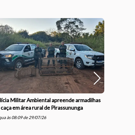
lícia Militar Ambiental apreende armadilhas
Polícia Mil
 caça em área rural de Pirassununga
com direçã
Justiça e
ua às 08:09 de 29/07/26
schedule
qua às 07: