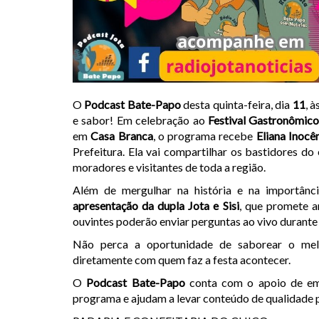
O
Podcast Bate-Papo
desta quinta-feira, dia
11
, à
e sabor! Em celebração ao
Festival Gastronômico
em
Casa Branca
, o programa recebe
Eliana Inocê
Prefeitura. Ela vai compartilhar os bastidores do
moradores e visitantes de toda a região.
Além de mergulhar na história e na importânci
apresentação da dupla Jota e Sisi
, que promete an
ouvintes poderão enviar perguntas ao vivo durante
Não perca a oportunidade de saborear o melh
diretamente com quem faz a festa acontecer.
O
Podcast Bate-Papo
conta com o apoio de emp
programa e ajudam a levar conteúdo de qualidade p