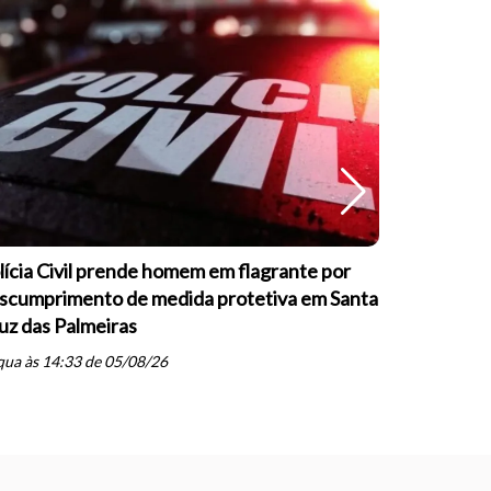
lícia Civil prende homem em flagrante por
Guarda Mu
scumprimento de medida protetiva em Santa
formação s
uz das Palmeiras
psicopatia
schedule
ua às 14:33 de 05/08/26
ter às 20: