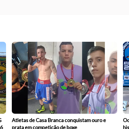
G
Atletas de Casa Branca conquistam ouro e
Oc
26
prata em competição de boxe
hi