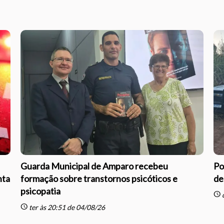
Guarda Municipal de Amparo recebeu
Po
nta
formação sobre transtornos psicóticos e
de
psicopatia
schedule
q
schedule
ter às 20:51 de 04/08/26