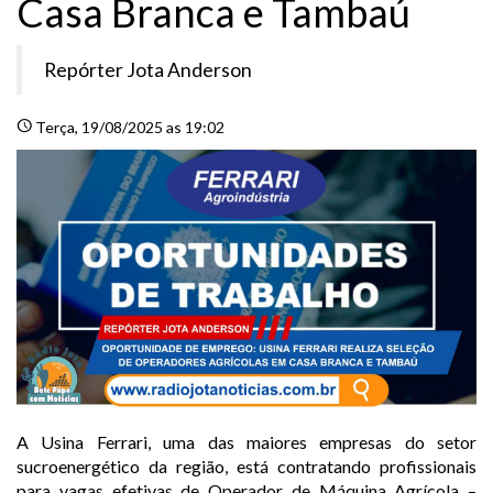
Casa Branca e Tambaú
Repórter Jota Anderson
schedule
Terça
, 19/08/2025 as 19:02
A Usina Ferrari, uma das maiores empresas do setor
sucroenergético da região, está contratando profissionais
para vagas efetivas de Operador de Máquina Agrícola –