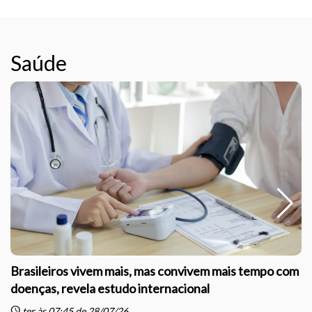
Saúde
Brasileiros vivem mais, mas convivem mais tempo com
doenças, revela estudo internacional
schedule
sc
ter às 07:45 de 28/07/26