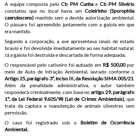
A equipe composta pelo
Cb PM Cunha
e
Cb PM Silvério
constatou que no local havia um
Coleirinho (Sporophila
caerulescens)
mantido sem a devida autorização ambiental.
O pássaro foi apreendido juntamente com a gaiola em que
era mantido.
Segundo a corporação, a ave apresentava sinais de estado
bravio e foi devolvida imediatamente ao seu habitat natural.
Já a gaiola foi destruída e descartada de forma adequada.
O responsável pelo cativeiro foi autuado em
R$ 500,00
por
meio de Auto de Infração Ambiental, lavrado conforme o
Artigo 25, parágrafo 3º, inciso III, da Resolução SIMA 005/21
.
Além da penalidade administrativa, o autor também
responderá criminalmente, com base no
artigo 29, parágrafo
1º, da Lei Federal 9.605/98 (Lei de Crimes Ambientais)
, que
trata da captura e manutenção de animais silvestres sem
permissão.
O caso foi registrado sob o
Boletim de Ocorrência
Ambiental.