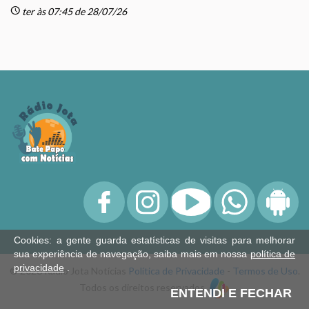
schedule
sc
ter às 07:45 de 28/07/26
Cookies: a gente guarda estatísticas de visitas para melhorar
sua experiência de navegação, saiba mais em nossa
política de
privacidade
.
© 2026 Rádio Jota Notícias
Política de Privacidade
-
Termos de Uso
.
Todos os direitos reservados.
ENTENDI E FECHAR