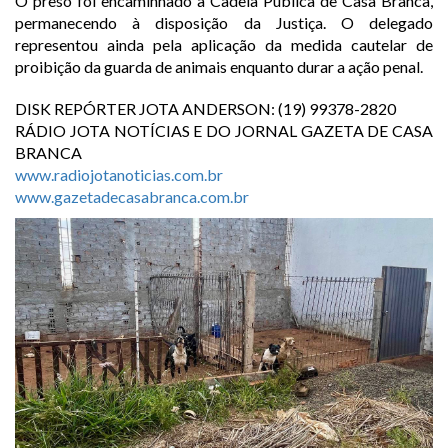
O preso foi encaminhado à Cadeia Pública de Casa Branca,
permanecendo à disposição da Justiça. O delegado
representou ainda pela aplicação da medida cautelar de
proibição da guarda de animais enquanto durar a ação penal.
DISK REPÓRTER JOTA ANDERSON: (19) 99378-2820
RÁDIO JOTA NOTÍCIAS E DO JORNAL GAZETA DE CASA
BRANCA
www.radiojotanoticias.com.br
www.gazetadecasabranca.com.br