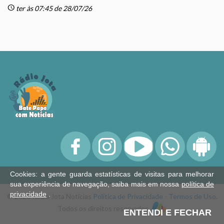
schedule
sc
ter às 07:45 de 28/07/26
Cookies: a gente guarda estatísticas de visitas para melhorar
sua experiência de navegação, saiba mais em nossa
política de
privacidade
.
© 2026 Rádio Jota Notícias
Política de Privacidade
-
Termos de Uso
.
Todos os direitos reservados.
ENTENDI E FECHAR