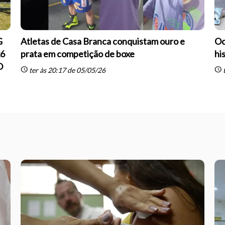
G
Atletas de Casa Branca conquistam ouro e
Oc
26
prata em competição de boxe
hi
O
schedule
schedule
ter às 20:17 de 05/05/26
t