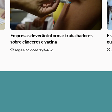
Empresas deverão informar trabalhadores
Es
sobre cânceres e vacina
qu
schedule
schedule
seg às 09:29 de 06/04/26
s