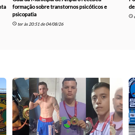
nta
formação sobre transtornos psicóticos e
de
psicopatia
schedule
q
schedule
ter às 20:51 de 04/08/26