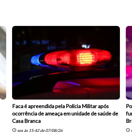
Faca é apreendida pela Polícia Militar após
Po
ocorrência de ameaça em unidade de saúde de
fu
Casa Branca
Br
schedule
schedule
sex às 15:42 de 07/08/26
s