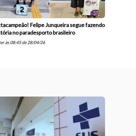
tacampeão! Felipe Junqueira segue fazendo
Equipe Pa
stória no paradesporto brasileiro
conquista 
PARESP de
er às 08:45 de 28/04/26
schedule
qua às 19: