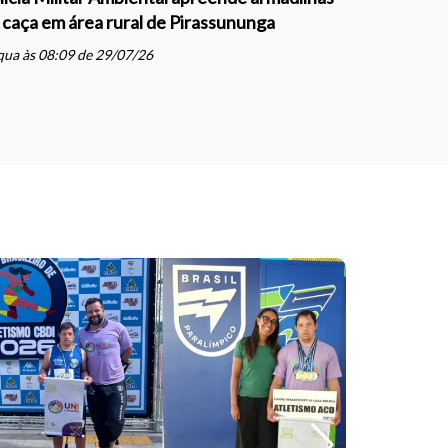
 caça em área rural de Pirassununga
com direçã
Justiça e
ua às 08:09 de 29/07/26
schedule
qua às 07: