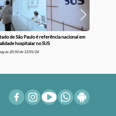
tado de São Paulo é referência nacional em
Outubro Ro
alidade hospitalar no SUS
informaçã
schedule
eg às 20:50 de 12/01/26
qua às 16: