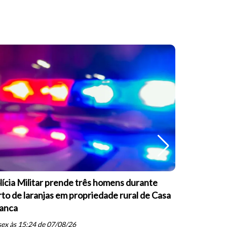
lícia Militar prende três homens durante
Polícia Mi
rto de laranjas em propriedade rural de Casa
companhei
anca
Branca
schedule
ex às 15:24 de 07/08/26
sex às 08: