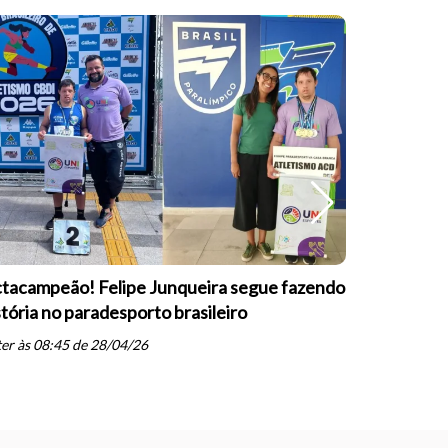
tacampeão! Felipe Junqueira segue fazendo
Equipe Pa
stória no paradesporto brasileiro
conquista 
PARESP de
er às 08:45 de 28/04/26
schedule
qua às 19: