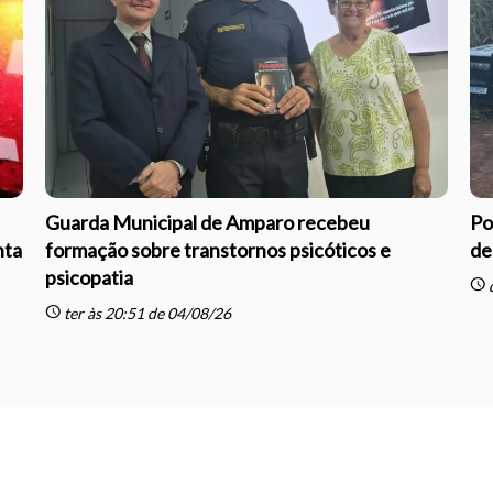
Guarda Municipal de Amparo recebeu
Po
nta
formação sobre transtornos psicóticos e
de
psicopatia
schedule
q
schedule
ter às 20:51 de 04/08/26