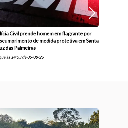
lícia Civil prende homem em flagrante por
Guarda Mu
scumprimento de medida protetiva em Santa
formação s
uz das Palmeiras
psicopatia
schedule
ua às 14:33 de 05/08/26
ter às 20: