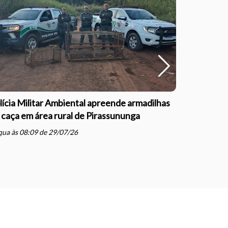
lícia Militar Ambiental apreende armadilhas
Polícia Mil
 caça em área rural de Pirassununga
com direçã
Justiça e
ua às 08:09 de 29/07/26
schedule
qua às 07: