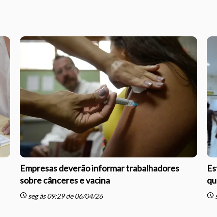
Empresas deverão informar trabalhadores
Es
sobre cânceres e vacina
qu
schedule
schedule
seg às 09:29 de 06/04/26
s