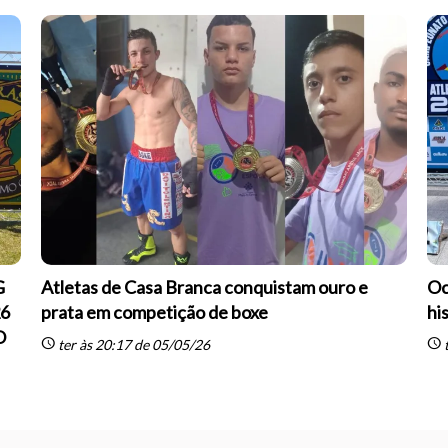
G
Atletas de Casa Branca conquistam ouro e
Oc
26
prata em competição de boxe
hi
O
schedule
schedule
ter às 20:17 de 05/05/26
t