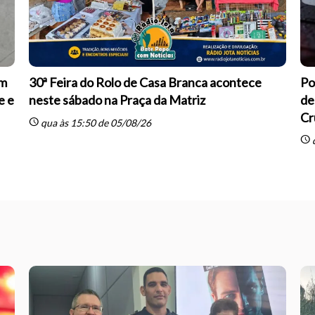
om
30ª Feira do Rolo de Casa Branca acontece
Po
e e
neste sábado na Praça da Matriz
de
Cr
schedule
qua às 15:50 de 05/08/26
schedule
q