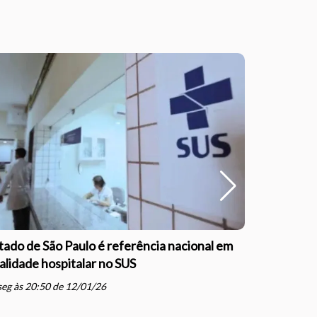
tado de São Paulo é referência nacional em
Outubro Ro
alidade hospitalar no SUS
informaçã
schedule
eg às 20:50 de 12/01/26
qua às 16: