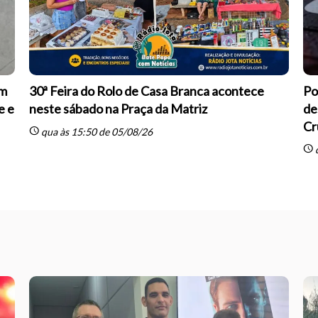
om
30ª Feira do Rolo de Casa Branca acontece
Po
e e
neste sábado na Praça da Matriz
de
Cr
schedule
qua às 15:50 de 05/08/26
schedule
q