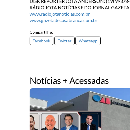
DISK REPÓRTER JOTA ANDERSON: (19) 99378
RÁDIO JOTA NOTÍCIAS E DO JORNAL GAZETA
www.radiojotanoticias.com.br
www.gazetadecasabranca.com.br
Compartilhe:
Facebook
Twitter
Whatsapp
Notícias + Acessadas