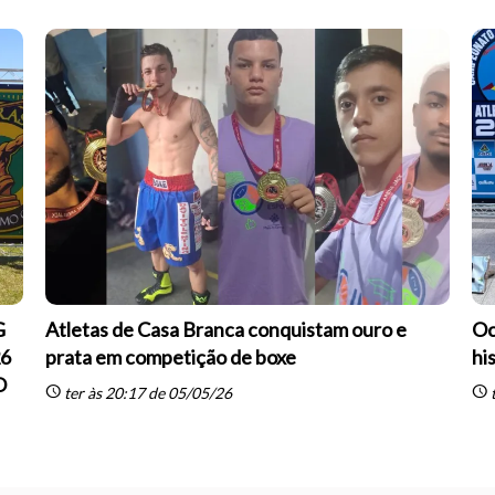
G
Atletas de Casa Branca conquistam ouro e
Oc
26
prata em competição de boxe
hi
O
schedule
schedule
ter às 20:17 de 05/05/26
t