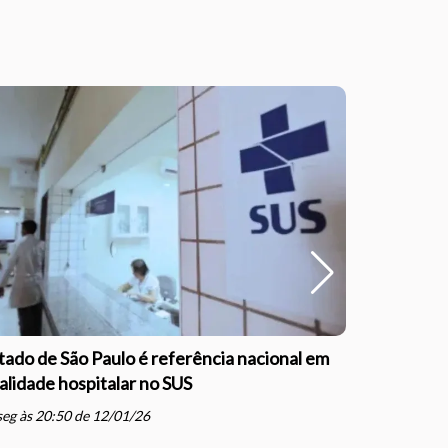
tado de São Paulo é referência nacional em
Outubro Ro
alidade hospitalar no SUS
informaçã
schedule
eg às 20:50 de 12/01/26
qua às 16: