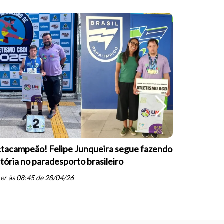
tacampeão! Felipe Junqueira segue fazendo
Equipe Pa
stória no paradesporto brasileiro
conquista 
PARESP de
er às 08:45 de 28/04/26
schedule
qua às 19: