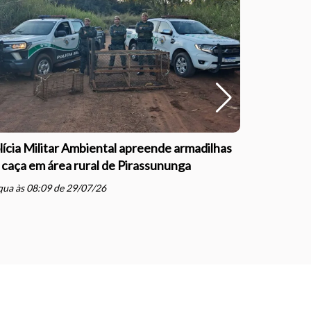
lícia Militar Ambiental apreende armadilhas
Polícia Mil
 caça em área rural de Pirassununga
com direçã
Justiça e
ua às 08:09 de 29/07/26
schedule
qua às 07: