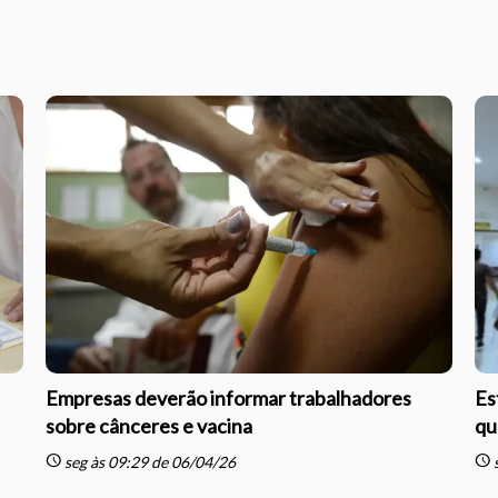
Empresas deverão informar trabalhadores
Es
sobre cânceres e vacina
qu
schedule
schedule
seg às 09:29 de 06/04/26
s