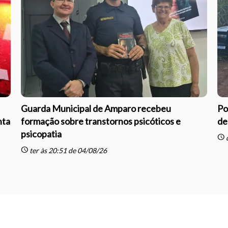
Guarda Municipal de Amparo recebeu
Po
nta
formação sobre transtornos psicóticos e
de
psicopatia
schedule
q
schedule
ter às 20:51 de 04/08/26