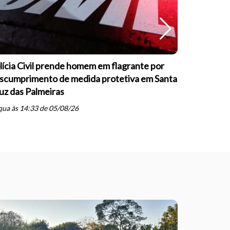
lícia Civil prende homem em flagrante por
Guarda Mu
scumprimento de medida protetiva em Santa
formação s
uz das Palmeiras
psicopatia
schedule
ua às 14:33 de 05/08/26
ter às 20: