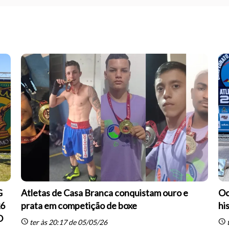
G
Atletas de Casa Branca conquistam ouro e
Oc
26
prata em competição de boxe
hi
O
schedule
schedule
ter às 20:17 de 05/05/26
t