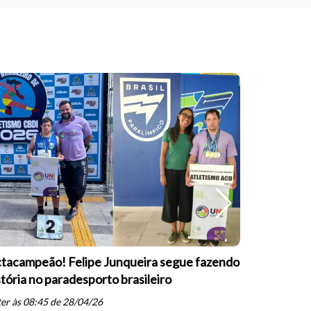
tacampeão! Felipe Junqueira segue fazendo
Equipe Pa
stória no paradesporto brasileiro
conquista 
PARESP de
er às 08:45 de 28/04/26