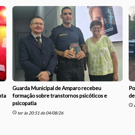
Guarda Municipal de Amparo recebeu
Po
nta
formação sobre transtornos psicóticos e
de
psicopatia
schedule
q
schedule
ter às 20:51 de 04/08/26