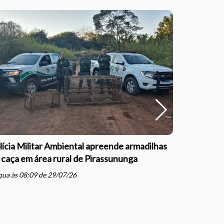
lícia Militar Ambiental apreende armadilhas
Polícia Mil
 caça em área rural de Pirassununga
com direçã
Justiça e
ua às 08:09 de 29/07/26
schedule
qua às 07: