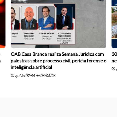
-
OAB Casa Branca realiza Semana Jurídica com
30
a
palestras sobre processo civil, perícia forense e
ne
inteligência artificial
schedule
q
schedule
qui às 07:55 de 06/08/26