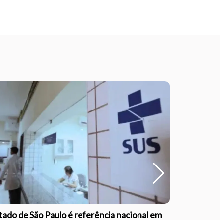
schedule
qua às 19:
tado de São Paulo é referência nacional em
Outubro Ro