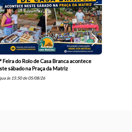
ª Feira do Rolo de Casa Branca acontece
Polícia Ci
ste sábado na Praça da Matriz
descumpri
Cruz das P
ua às 15:50 de 05/08/26
schedule
qua às 14: